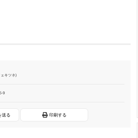
カフェキツネ)
-9
を送る
印刷する