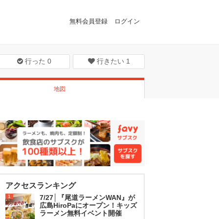
無料会員登録
ログイン
行った
0
行きたい
1
地図
アクセスランキング
1
7/27│『尾道ラーメンWAN』が
広島HiroPaにオープン！キッズ
ラーメン無料イベント開催