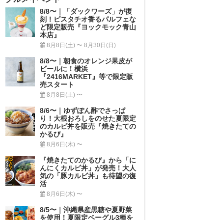
8/8〜｜「ダックワーズ」が復
刻！ピスタチオ香るパルフェな
ど限定販売『ヨックモック青山
本店』
8月8日(土) 〜 8月30日(日)
8/8〜｜朝食のオレンジ果皮が
ビールに！横浜
『2416MARKET』等で限定販
売スタート
8月8日(土) 〜
8/6〜｜ゆずぽん酢でさっぱ
り！大根おろしをのせた夏限定
のカルビ丼を販売『焼きたての
かるび』
8月6日(木) 〜
『焼きたてのかるび』から「に
んにくカルビ丼」が発売！大人
気の「豚カルビ丼」も待望の復
活
8月6日(木) 〜
8/5〜｜沖縄県産黒糖や夏野菜
を使用！夏限定ベーグル3種を