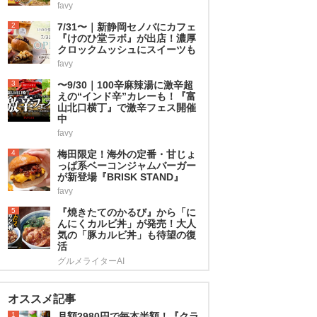
favy
2
7/31〜｜新静岡セノバにカフェ
『けのひ堂ラボ』が出店！濃厚
クロックムッシュにスイーツも
favy
3
〜9/30｜100辛麻辣湯に激辛超
えの“インド辛”カレーも！『富
山北口横丁』で激辛フェス開催
中
favy
4
梅田限定！海外の定番・甘じょ
っぱ系ベーコンジャムバーガー
が新登場『BRISK STAND』
favy
5
『焼きたてのかるび』から「に
んにくカルビ丼」が発売！大人
気の「豚カルビ丼」も待望の復
活
グルメライターAI
オススメ記事
1
月額2980円で毎本半額！『クラ