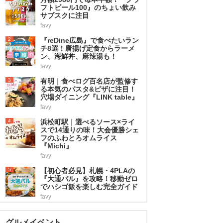
フトビール100』のちょい飲み
サブスクに注目
favy
2
『reDine広島』で食べたいラン
チ8選！唐揚げ定食からラーメ
ン、海鮮丼、麻辣湯も！
favy
3
有明｜食べログ百名店が監修す
る本気のパスタ&ピザに注目！
穴場ダイニング『LINK table』
favy
4
浜松町駅｜選べるソース×ライ
スで14通りの味！大会優勝シェ
フのふわとろオムライス
『Michi』
favy
5
【初心者必見】札幌・4PLAの
『大通バル』を攻略！移動ゼロ
でハシゴ飯を楽しむ完全ガイド
favy
グルメイベント