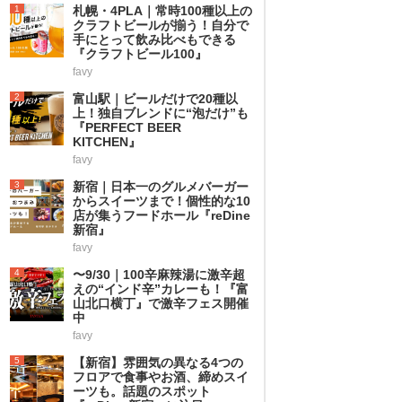
1
札幌・4PLA｜常時100種以上の
クラフトビールが揃う！自分で
手にとって飲み比べもできる
『クラフトビール100』
favy
2
富山駅｜ビールだけで20種以
上！独自ブレンドに“泡だけ”も
『PERFECT BEER
KITCHEN』
favy
3
新宿｜日本一のグルメバーガー
からスイーツまで！個性的な10
店が集うフードホール『reDine
新宿』
favy
4
〜9/30｜100辛麻辣湯に激辛超
えの“インド辛”カレーも！『富
山北口横丁』で激辛フェス開催
中
favy
5
【新宿】雰囲気の異なる4つの
フロアで食事やお酒、締めスイ
ーツも。話題のスポット