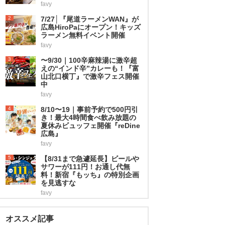
favy
2
7/27│『尾道ラーメンWAN』が
広島HiroPaにオープン！キッズ
ラーメン無料イベント開催
favy
3
〜9/30｜100辛麻辣湯に激辛超
えの“インド辛”カレーも！『富
山北口横丁』で激辛フェス開催
中
favy
4
8/10〜19｜事前予約で500円引
き！最大4時間食べ飲み放題の
夏休みビュッフェ開催『reDine
広島』
favy
5
【8/31まで急遽延長】ビールや
サワーが111円！お通し代無
料！新宿『もッち』の特別企画
を見逃すな
favy
オススメ記事