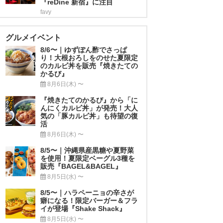
『reDine 新宿』に注目
favy
グルメイベント
8/6〜｜ゆずぽん酢でさっぱ
り！大根おろしをのせた夏限定
のカルビ丼を販売『焼きたての
かるび』
8月6日(木) 〜
『焼きたてのかるび』から「に
んにくカルビ丼」が発売！大人
気の「豚カルビ丼」も待望の復
活
8月6日(木) 〜
8/5〜｜沖縄県産黒糖や夏野菜
を使用！夏限定ベーグル3種を
販売『BAGEL&BAGEL』
8月5日(水) 〜
8/5〜｜ハラペーニョの辛さが
癖になる！限定バーガー＆フラ
イが登場『Shake Shack』
8月5日(水) 〜