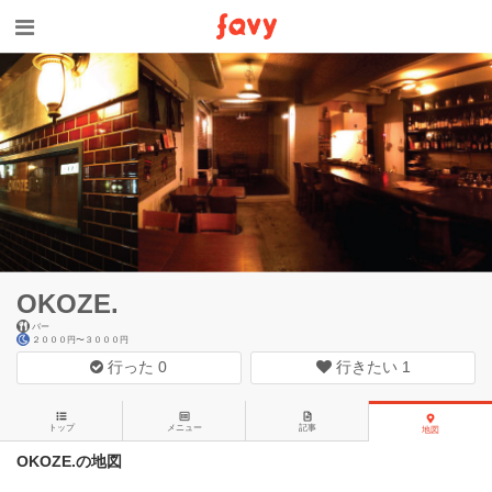
OKOZE.
バー
２０００円〜３０００円
行った
0
行きたい
1
トップ
メニュー
記事
地図
OKOZE.の地図