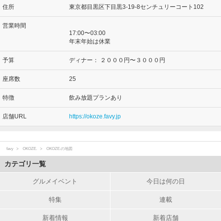
住所
東京都目黒区下目黒3-19-8センチュリーコート102
営業時間
17:00〜03:00
年末年始は休業
予算
ディナー：
２０００円〜３０００円
座席数
25
特徴
飲み放題プランあり
店舗URL
https://okoze.favy.jp
favy
OKOZE.
OKOZE.の地図
カテゴリ一覧
グルメイベント
今日は何の日
特集
連載
新着情報
新着店舗