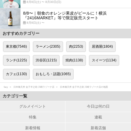
8月8日(土) 〜 8月30日(日)
8/8〜｜朝食のオレンジ果皮がビールに！横浜
『2416MARKET』等で限定販売スタート
8月8日(土) 〜
おすすめカテゴリー
東京都(7546)
ラーメン(2305)
肉(2253)
居酒屋(1804)
ランチ(1225)
渋谷区(1215)
焼肉(1138)
スイーツ(1134)
カフェ(1130)
おもしろ・話題(1065)
favy
日本橋天丼 金子半之助 川崎ラゾーナ店
日本橋天丼 金子半之助 川崎ラゾーナ店の地図
カテゴリ一覧
グルメイベント
今日は何の日
特集
連載
新着情報
新着店舗