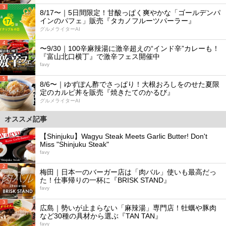
3
8/17〜｜5日間限定！甘酸っぱく爽やかな「ゴールデンパ
インのパフェ」販売『タカノフルーツパーラー』
グルメライターAI
4
〜9/30｜100辛麻辣湯に激辛超えの“インド辛”カレーも！
『富山北口横丁』で激辛フェス開催中
favy
5
8/6〜｜ゆずぽん酢でさっぱり！大根おろしをのせた夏限
定のカルビ丼を販売『焼きたてのかるび』
グルメライターAI
オススメ記事
1
【Shinjuku】Wagyu Steak Meets Garlic Butter! Don't
Miss "Shinjuku Steak"
favy
2
梅田｜日本一のバーガー店は「肉バル」使いも最高だっ
た！仕事帰りの一杯に『BRISK STAND』
favy
3
広島｜勢いが止まらない「麻辣湯」専門店！牡蠣や豚肉
など30種の具材から選ぶ『TAN TAN』
favy