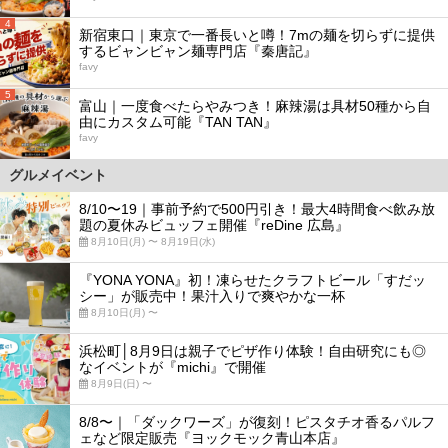
4
新宿東口｜東京で一番長いと噂！7mの麺を切らずに提供
するビャンビャン麺専門店『秦唐記』
favy
5
富山｜一度食べたらやみつき！麻辣湯は具材50種から自
由にカスタム可能『TAN TAN』
favy
グルメイベント
8/10〜19｜事前予約で500円引き！最大4時間食べ飲み放
題の夏休みビュッフェ開催『reDine 広島』
8月10日(月) 〜 8月19日(水)
『YONA YONA』初！凍らせたクラフトビール「すだッ
シー」が販売中！果汁入りで爽やかな一杯
8月10日(月) 〜
浜松町│8月9日は親子でピザ作り体験！自由研究にも◎
なイベントが『michi』で開催
8月9日(日) 〜
8/8〜｜「ダックワーズ」が復刻！ピスタチオ香るパルフ
ェなど限定販売『ヨックモック青山本店』