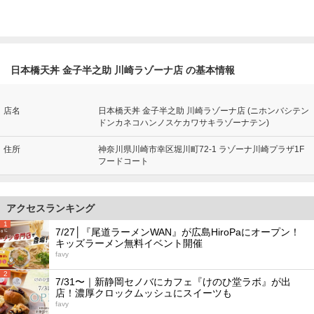
日本橋天丼 金子半之助 川崎ラゾーナ店 の基本情報
店名
日本橋天丼 金子半之助 川崎ラゾーナ店 (ニホンバシテン
ドンカネコハンノスケカワサキラゾーナテン)
住所
神奈川県川崎市幸区堀川町72-1 ラゾーナ川崎プラザ1F
フードコート
アクセスランキング
1
7/27│『尾道ラーメンWAN』が広島HiroPaにオープン！
キッズラーメン無料イベント開催
favy
2
7/31〜｜新静岡セノバにカフェ『けのひ堂ラボ』が出
店！濃厚クロックムッシュにスイーツも
favy