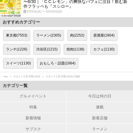
〜8/30｜「C.C.レモン」の爽快なパフェに注目！飲む新
作フラッペも『スシロー』
8月5日(水) 〜 8月30日(日)
おすすめカテゴリー
東京都(7553)
ラーメン(2305)
肉(2252)
居酒屋(1804)
ランチ(1226)
渋谷区(1215)
焼肉(1138)
カフェ(1130)
スイーツ(1130)
おもしろ・話題(1064)
favy
やきとり工房 武蔵小杉店
やきとり工房 武蔵小杉店の地図
カテゴリ一覧
グルメイベント
今日は何の日
特集
連載
新着情報
新着店舗
サブスク
ラーメン