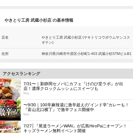
やきとり工房 武蔵小杉店 の基本情報
店名
やきとり工房 武蔵小杉店 (ヤキトリコウボウムサシコス
ギテン)
住所
神奈川県川崎市中原区小杉町1-403 武蔵小杉STMビルB1
アクセスランキング
1
7/31〜｜新静岡セノバにカフェ『けのひ堂ラボ』が出
店！濃厚クロックムッシュにスイーツも
favy
2
〜9/30｜100辛麻辣湯に激辛超えの“インド辛”カレーも！
『富山北口横丁』で激辛フェス開催中
favy
3
7/27│『尾道ラーメンWAN』が広島HiroPaにオープン！
キッズラーメン無料イベント開催