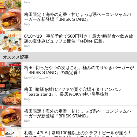
favy
4
梅田限定！海外の定番・甘じょっぱ系ベーコンジャムバ
ーガーが新登場『BRISK STAND』
favy
5
8/10〜19｜事前予約で500円引き！最大4時間食べ飲み放
題の夏休みビュッフェ開催『reDine 広島』
favy
オススメ記事
1
梅田│切ったやつの次はこれ。極みのてりやきバーガーが
『BRISK STAND』の新定番！
favyグルメニュース
2
梅田│喧騒を離れソファで寛ぐ穴場イタリアンバル
『pasta stand』。長居もOKで使い勝手抜群
favy
3
梅田限定！海外の定番・甘じょっぱ系ベーコンジャムバ
ーガーが新登場『BRISK STAND』
favy
4
札幌・4PLA｜常時100種以上のクラフトビールが揃う！