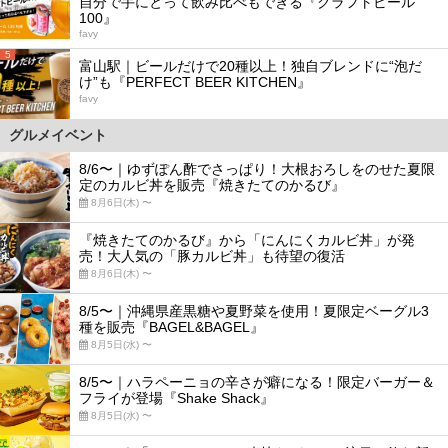
自分で手にとって飲み比べもできる『クラフトビール
100』
favy
5
富山駅｜ビールだけで20種以上！独自ブレンドに“泡だ
け”も『PERFECT BEER KITCHEN』
favy
グルメイベント
8/6〜｜ゆずぽん酢でさっぱり！大根おろしをのせた夏限
定のカルビ丼を販売『焼きたてのかるび』
8月6日(木) 〜
『焼きたてのかるび』から「にんにくカルビ丼」が発
売！大人気の「豚カルビ丼」も待望の復活
8月6日(木) 〜
8/5〜｜沖縄県産黒糖や夏野菜を使用！夏限定ベーグル3
種を販売『BAGEL&BAGEL』
8月5日(水) 〜
8/5〜｜ハラペーニョの辛さが癖になる！限定バーガー＆
フライが登場『Shake Shack』
8月5日(水) 〜