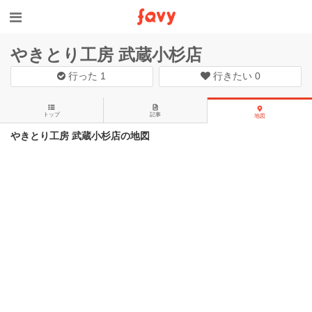
やきとり工房 武蔵小杉店
行った
1
行きたい
0
トップ
記事
地図
やきとり工房 武蔵小杉店の地図