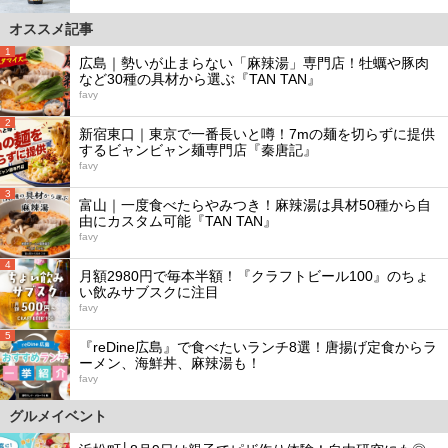
オススメ記事
1
広島｜勢いが止まらない「麻辣湯」専門店！牡蠣や豚肉
など30種の具材から選ぶ『TAN TAN』
favy
2
新宿東口｜東京で一番長いと噂！7mの麺を切らずに提供
するビャンビャン麺専門店『秦唐記』
favy
3
富山｜一度食べたらやみつき！麻辣湯は具材50種から自
由にカスタム可能『TAN TAN』
favy
4
月額2980円で毎本半額！『クラフトビール100』のちょ
い飲みサブスクに注目
favy
5
『reDine広島』で食べたいランチ8選！唐揚げ定食からラ
ーメン、海鮮丼、麻辣湯も！
favy
グルメイベント