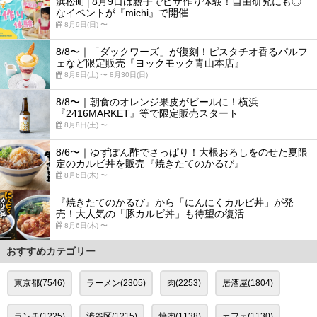
浜松町│8月9日は親子でピザ作り体験！自由研究にも◎
なイベントが『michi』で開催
8月9日(日) 〜
8/8〜｜「ダックワーズ」が復刻！ピスタチオ香るパルフ
ェなど限定販売『ヨックモック青山本店』
8月8日(土) 〜 8月30日(日)
8/8〜｜朝食のオレンジ果皮がビールに！横浜
『2416MARKET』等で限定販売スタート
8月8日(土) 〜
8/6〜｜ゆずぽん酢でさっぱり！大根おろしをのせた夏限
定のカルビ丼を販売『焼きたてのかるび』
8月6日(木) 〜
『焼きたてのかるび』から「にんにくカルビ丼」が発
売！大人気の「豚カルビ丼」も待望の復活
8月6日(木) 〜
おすすめカテゴリー
東京都(7546)
ラーメン(2305)
肉(2253)
居酒屋(1804)
ランチ(1225)
渋谷区(1215)
焼肉(1138)
カフェ(1130)