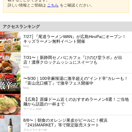
詳しい情報とご登録は
こちら
をご確認ください。
アクセスランキング
1
7/27│『尾道ラーメンWAN』が広島HiroPaにオープン！
キッズラーメン無料イベント開催
favy
2
7/31〜｜新静岡セノバにカフェ『けのひ堂ラボ』が出
店！濃厚クロックムッシュにスイーツも
favy
3
〜9/30｜100辛麻辣湯に激辛超えの“インド辛”カレーも！
『富山北口横丁』で激辛フェス開催中
favy
4
【広島】原爆ドーム近くのおすすめラーメン8選！ご当地
麺から話題の一杯まで
ラーメン.com
5
8/8〜｜朝食のオレンジ果皮がビールに！横浜
『2416MARKET』等で限定販売スタート
グルメライターAI