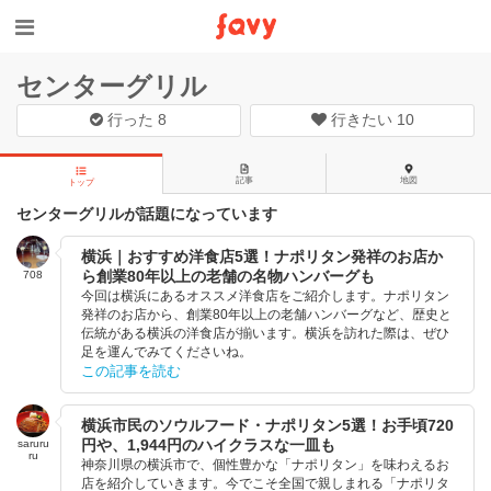
センターグリル
行った
8
行きたい
10
記事
地図
トップ
センターグリルが話題になっています
横浜｜おすすめ洋食店5選！ナポリタン発祥のお店か
ら創業80年以上の老舗の名物ハンバーグも
708
今回は横浜にあるオススメ洋食店をご紹介します。ナポリタン
発祥のお店から、創業80年以上の老舗ハンバーグなど、歴史と
伝統がある横浜の洋食店が揃います。横浜を訪れた際は、ぜひ
足を運んでみてくださいね。
この記事を読む
横浜市民のソウルフード・ナポリタン5選！お手頃720
円や、1,944円のハイクラスな一皿も
saruru
ru
神奈川県の横浜市で、個性豊かな「ナポリタン」を味わえるお
店を紹介していきます。今でこそ全国で親しまれる「ナポリタ