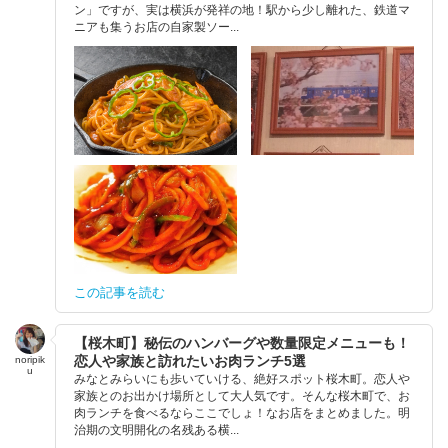
ン」ですが、実は横浜が発祥の地！駅から少し離れた、鉄道マ
ニアも集うお店の自家製ソー...
この記事を読む
【桜木町】秘伝のハンバーグや数量限定メニューも！
恋人や家族と訪れたいお肉ランチ5選
noripik
u
みなとみらいにも歩いていける、絶好スポット桜木町。恋人や
家族とのお出かけ場所として大人気です。そんな桜木町で、お
肉ランチを食べるならここでしょ！なお店をまとめました。明
治期の文明開化の名残ある横...