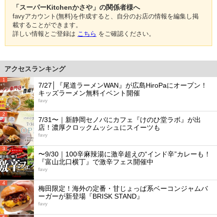
「スーパーKitchenかさや」の関係者様へ
favyアカウント(無料)を作成すると、自分のお店の情報を編集し掲
載することができます。
詳しい情報とご登録は
こちら
をご確認ください。
アクセスランキング
1
7/27│『尾道ラーメンWAN』が広島HiroPaにオープン！
キッズラーメン無料イベント開催
favy
2
7/31〜｜新静岡セノバにカフェ『けのひ堂ラボ』が出
店！濃厚クロックムッシュにスイーツも
favy
3
〜9/30｜100辛麻辣湯に激辛超えの“インド辛”カレーも！
『富山北口横丁』で激辛フェス開催中
favy
4
梅田限定！海外の定番・甘じょっぱ系ベーコンジャムバ
ーガーが新登場『BRISK STAND』
favy