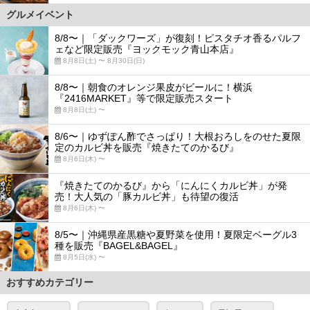
グルメイベント
8/8〜｜「ダックワーズ」が復刻！ピスタチオ香るパルフ
ェなど限定販売『ヨックモック青山本店』
8月8日(土) 〜 8月30日(日)
8/8〜｜朝食のオレンジ果皮がビールに！横浜
『2416MARKET』等で限定販売スタート
8月8日(土) 〜
8/6〜｜ゆずぽん酢でさっぱり！大根おろしをのせた夏限
定のカルビ丼を販売『焼きたてのかるび』
8月6日(木) 〜
『焼きたてのかるび』から「にんにくカルビ丼」が発
売！大人気の「豚カルビ丼」も待望の復活
8月6日(木) 〜
8/5〜｜沖縄県産黒糖や夏野菜を使用！夏限定ベーグル3
種を販売『BAGEL&BAGEL』
8月5日(水) 〜
おすすめカテゴリー