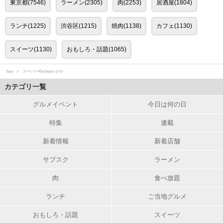
東京都(7546)
ラーメン(2305)
肉(2253)
居酒屋(1804)
ランチ(1225)
渋谷区(1215)
焼肉(1138)
カフェ(1130)
スイーツ(1130)
おもしろ・話題(1065)
favy
スーパーKitchenかさや
カテゴリ一覧
グルメイベント
今日は何の日
特集
連載
新着情報
新着店舗
サブスク
ラーメン
肉
食べ放題
ランチ
ご当地グルメ
おもしろ・話題
スイーツ