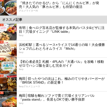
5
『焼きたてのかるび』から「にんにくカルビ丼」が発
売！大人気の「豚カルビ丼」も待望の復活
グルメライターAI
オススメ記事
1
有明｜食べログ百名店が監修する本気のパスタ&ピザに注
目！穴場ダイニング『LINK table』
favy
2
浜松町駅｜選べるソース×ライスで14通りの味！大会優勝
シェフのふわとろオムライス『Michi』
favy
3
【初心者必見】札幌・4PLAの『大通バル』を攻略！移動
ゼロでハシゴ飯を楽しむ完全ガイド
favy
4
梅田│切ったやつの次はこれ。極みのてりやきバーガーが
『BRISK STAND』の新定番！
favyグルメニュース
5
梅田│喧騒を離れソファで寛ぐ穴場イタリアンバル
『pasta stand』。長居もOKで使い勝手抜群
favy