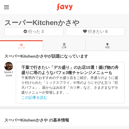
スーパーKitchenかさや
行った
3
行きたい
6
記事
地図
トップ
スーパーKitchenかさやが話題になっています
千葉で行きたい「デカ盛り」のお店10選！揚げ物の舟
盛りに塔のようなパフェ3種チャレンジメニューも
Izumi I
zumi
千葉県内でおすすめのデカ盛り店をご紹介。舟盛りのように盛
り付けられた「ミックスフライ」や等のようにそびえ立つ「巨
大パフェ」、器からはみ出す「カツ丼」など、さまざまなデカ
盛りメニューが登場します。...
この記事を読む
スーパーKitchenかさや の基本情報