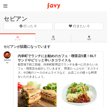
セピアン
行った
0
行きたい
0
記事
地図
トップ
セピアンが話題になっています
内幸町でランチにお勧めのカフェ・喫茶店5選！BLT
サンドやピリッと辛いタコライスも
saruru
ru
都営地下鉄三田線、内幸町駅周辺でランチを食べに行きたいカ
フェ・喫茶店を紹介していきます。 野菜たっぷりの「タコライ
ス」や2種のソースのオムライスなど、お店ごとの様々な料理
をいただきましょう。