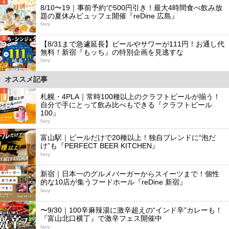
4
8/10〜19｜事前予約で500円引き！最大4時間食べ飲み放
題の夏休みビュッフェ開催『reDine 広島』
favy
5
【8/31まで急遽延長】ビールやサワーが111円！お通し代
無料！新宿『もッち』の特別企画を見逃すな
favy
オススメ記事
1
札幌・4PLA｜常時100種以上のクラフトビールが揃う！
自分で手にとって飲み比べもできる『クラフトビール
100』
favy
2
富山駅｜ビールだけで20種以上！独自ブレンドに“泡だ
け”も『PERFECT BEER KITCHEN』
favy
3
新宿｜日本一のグルメバーガーからスイーツまで！個性
的な10店が集うフードホール『reDine 新宿』
favy
4
〜9/30｜100辛麻辣湯に激辛超えの“インド辛”カレーも！
『富山北口横丁』で激辛フェス開催中
favy