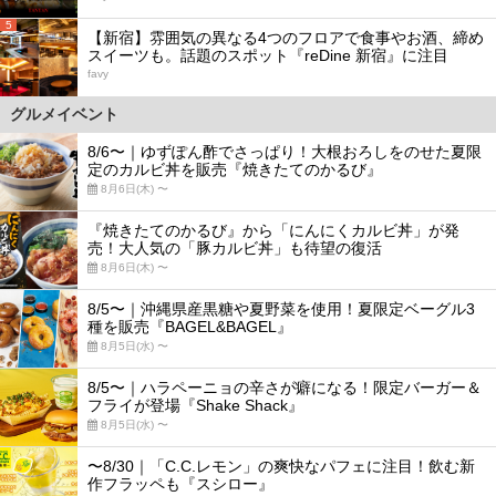
5
【新宿】雰囲気の異なる4つのフロアで食事やお酒、締め
スイーツも。話題のスポット『reDine 新宿』に注目
favy
グルメイベント
8/6〜｜ゆずぽん酢でさっぱり！大根おろしをのせた夏限
定のカルビ丼を販売『焼きたてのかるび』
8月6日(木) 〜
『焼きたてのかるび』から「にんにくカルビ丼」が発
売！大人気の「豚カルビ丼」も待望の復活
8月6日(木) 〜
8/5〜｜沖縄県産黒糖や夏野菜を使用！夏限定ベーグル3
種を販売『BAGEL&BAGEL』
8月5日(水) 〜
8/5〜｜ハラペーニョの辛さが癖になる！限定バーガー＆
フライが登場『Shake Shack』
8月5日(水) 〜
〜8/30｜「C.C.レモン」の爽快なパフェに注目！飲む新
作フラッペも『スシロー』