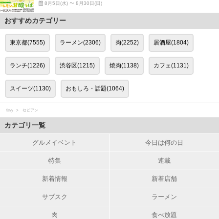
8月5日(水) 〜 8月30日(日)
おすすめカテゴリー
東京都(7555)
ラーメン(2306)
肉(2252)
居酒屋(1804)
ランチ(1226)
渋谷区(1215)
焼肉(1138)
カフェ(1131)
スイーツ(1130)
おもしろ・話題(1064)
favy
セピアン
カテゴリ一覧
グルメイベント
今日は何の日
特集
連載
新着情報
新着店舗
サブスク
ラーメン
肉
食べ放題