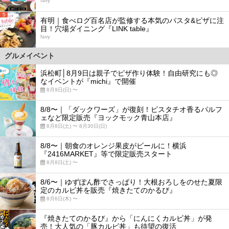
favy
5
有明｜食べログ百名店が監修する本気のパスタ&ピザに注
目！穴場ダイニング『LINK table』
favy
グルメイベント
浜松町│8月9日は親子でピザ作り体験！自由研究にも◎
なイベントが『michi』で開催
8月9日(日) 〜
8/8〜｜「ダックワーズ」が復刻！ピスタチオ香るパルフ
ェなど限定販売『ヨックモック青山本店』
8月8日(土) 〜 8月30日(日)
8/8〜｜朝食のオレンジ果皮がビールに！横浜
『2416MARKET』等で限定販売スタート
8月8日(土) 〜
8/6〜｜ゆずぽん酢でさっぱり！大根おろしをのせた夏限
定のカルビ丼を販売『焼きたてのかるび』
8月6日(木) 〜
『焼きたてのかるび』から「にんにくカルビ丼」が発
売！大人気の「豚カルビ丼」も待望の復活