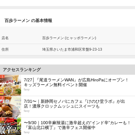
百歩ラーメン の基本情報
店名
百歩ラーメン (ヒャッポラーメン)
住所
埼玉県さいたま市浦和区常盤9-23-13
アクセスランキング
1
7/27│『尾道ラーメンWAN』が広島HiroPaにオープン！
キッズラーメン無料イベント開催
favy
2
7/31〜｜新静岡セノバにカフェ『けのひ堂ラボ』が出
店！濃厚クロックムッシュにスイーツも
favy
3
〜9/30｜100辛麻辣湯に激辛超えの“インド辛”カレーも！
『富山北口横丁』で激辛フェス開催中
favy