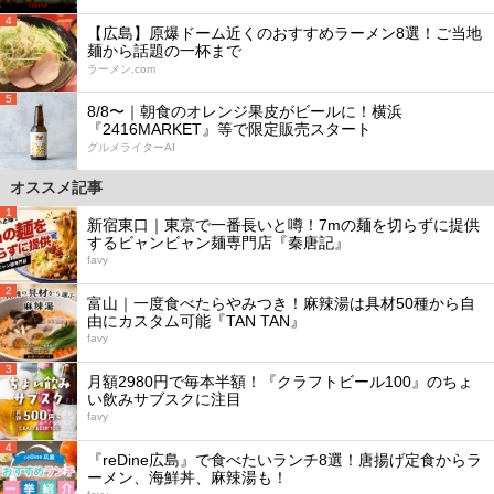
4
【広島】原爆ドーム近くのおすすめラーメン8選！ご当地
麺から話題の一杯まで
ラーメン.com
5
8/8〜｜朝食のオレンジ果皮がビールに！横浜
『2416MARKET』等で限定販売スタート
グルメライターAI
オススメ記事
1
新宿東口｜東京で一番長いと噂！7mの麺を切らずに提供
するビャンビャン麺専門店『秦唐記』
favy
2
富山｜一度食べたらやみつき！麻辣湯は具材50種から自
由にカスタム可能『TAN TAN』
favy
3
月額2980円で毎本半額！『クラフトビール100』のちょ
い飲みサブスクに注目
favy
4
『reDine広島』で食べたいランチ8選！唐揚げ定食からラ
ーメン、海鮮丼、麻辣湯も！