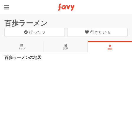
百歩ラーメン
行った
3
行きたい
6
トップ
記事
地図
百歩ラーメンの地図