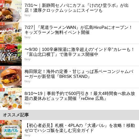
1
7/31〜｜新静岡セノバにカフェ『けのひ堂ラボ』が出
店！濃厚クロックムッシュにスイーツも
favy
2
7/27│『尾道ラーメンWAN』が広島HiroPaにオープン！
キッズラーメン無料イベント開催
favy
3
〜9/30｜100辛麻辣湯に激辛超えの“インド辛”カレーも！
『富山北口横丁』で激辛フェス開催中
favy
4
梅田限定！海外の定番・甘じょっぱ系ベーコンジャムバ
ーガーが新登場『BRISK STAND』
favy
5
8/10〜19｜事前予約で500円引き！最大4時間食べ飲み放
題の夏休みビュッフェ開催『reDine 広島』
favy
オススメ記事
1
【初心者必見】札幌・4PLAの『大通バル』を攻略！移動
ゼロでハシゴ飯を楽しむ完全ガイド
favy