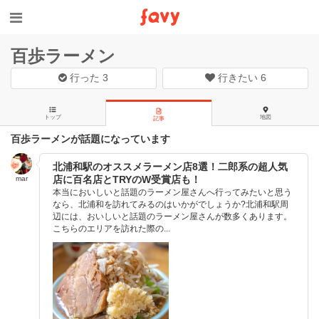
百歩ラーメン
行った
3
行きたい
6
トップ
地図
記事
百歩ラーメンが話題になっています
北浦和駅のオススメラーメン店8選！二郎系の超人気
店に百名店とTRYのW受賞店も！
mar
本当においしいと話題のラーメン屋さんへ行ってみたいと思う
なら、北浦和を訪れてみるのはいかがでしょうか?北浦和駅周
辺には、おいしいと話題のラーメン屋さんが数多くあります。
こちらのエリアを訪れた際の...