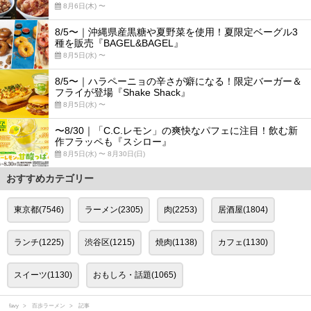
8月6日(木) 〜
8/5〜｜沖縄県産黒糖や夏野菜を使用！夏限定ベーグル3
種を販売『BAGEL&BAGEL』
8月5日(水) 〜
8/5〜｜ハラペーニョの辛さが癖になる！限定バーガー＆
フライが登場『Shake Shack』
8月5日(水) 〜
〜8/30｜「C.C.レモン」の爽快なパフェに注目！飲む新
作フラッペも『スシロー』
8月5日(水) 〜 8月30日(日)
おすすめカテゴリー
東京都(7546)
ラーメン(2305)
肉(2253)
居酒屋(1804)
ランチ(1225)
渋谷区(1215)
焼肉(1138)
カフェ(1130)
スイーツ(1130)
おもしろ・話題(1065)
favy
百歩ラーメン
記事