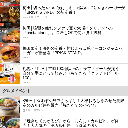
2
梅田│切ったやつの次はこれ。極みのてりやきバーガーが
『BRISK STAND』の新定番！
favyグルメニュース
3
梅田│喧騒を離れソファで寛ぐ穴場イタリアンバル
『pasta stand』。長居もOKで使い勝手抜群
favy
4
梅田限定！海外の定番・甘じょっぱ系ベーコンジャムバ
ーガーが新登場『BRISK STAND』
favy
5
札幌・4PLA｜常時100種以上のクラフトビールが揃う！
自分で手にとって飲み比べもできる『クラフトビール
100』
favy
グルメイベント
8/6〜｜ゆずぽん酢でさっぱり！大根おろしをのせた夏限
定のカルビ丼を販売『焼きたてのかるび』
8月6日(木) 〜
『焼きたてのかるび』から「にんにくカルビ丼」が発
売！大人気の「豚カルビ丼」も待望の復活