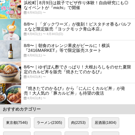
浜松町│8月9日は親子でピザ作り体験！自由研究にも◎
なイベントが『michi』で開催
8月9日(日) 〜
8/8〜｜「ダックワーズ」が復刻！ピスタチオ香るパルフ
ェなど限定販売『ヨックモック青山本店』
8月8日(土) 〜 8月30日(日)
8/8〜｜朝食のオレンジ果皮がビールに！横浜
『2416MARKET』等で限定販売スタート
8月8日(土) 〜
8/6〜｜ゆずぽん酢でさっぱり！大根おろしをのせた夏限
定のカルビ丼を販売『焼きたてのかるび』
8月6日(木) 〜
『焼きたてのかるび』から「にんにくカルビ丼」が発
売！大人気の「豚カルビ丼」も待望の復活
8月6日(木) 〜
おすすめカテゴリー
東京都(7546)
ラーメン(2305)
肉(2253)
居酒屋(1804)