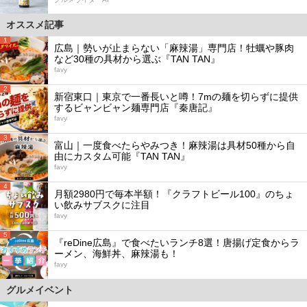
オススメ記事
1
広島｜勢いが止まらない「麻辣湯」専門店！牡蠣や豚肉
など30種の具材から選ぶ『TAN TAN』
favy
2
新宿東口｜東京で一番長いと噂！7mの麺を切らずに提供
するビャンビャン麺専門店『秦唐記』
favy
3
富山｜一度食べたらやみつき！麻辣湯は具材50種から自
由にカスタム可能『TAN TAN』
favy
4
月額2980円で毎本半額！『クラフトビール100』のちょ
い飲みサブスクに注目
favy
5
『reDine広島』で食べたいランチ8選！唐揚げ定食からラ
ーメン、海鮮丼、麻辣湯も！
favy
グルメイベント