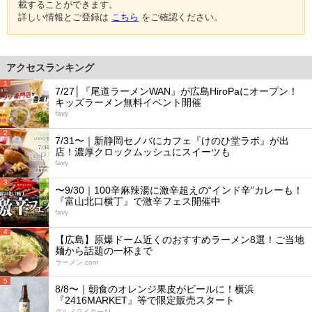
載することができます。
詳しい情報とご登録は
こちら
をご確認ください。
アクセスランキング
1
7/27│『尾道ラーメンWAN』が広島HiroPaにオープン！
キッズラーメン無料イベント開催
favy
2
7/31〜｜新静岡セノバにカフェ『けのひ堂ラボ』が出
店！濃厚クロックムッシュにスイーツも
favy
3
〜9/30｜100辛麻辣湯に激辛超えの“インド辛”カレーも！
『富山北口横丁』で激辛フェス開催中
favy
4
【広島】原爆ドーム近くのおすすめラーメン8選！ご当地
麺から話題の一杯まで
ラーメン.com
5
8/8〜｜朝食のオレンジ果皮がビールに！横浜
『2416MARKET』等で限定販売スタート
グルメライターAI