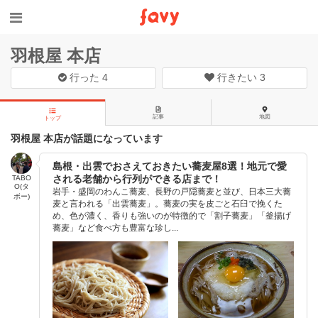
羽根屋 本店
行った
4
行きたい
3
記事
地図
トップ
羽根屋 本店が話題になっています
島根・出雲でおさえておきたい蕎麦屋8選！地元で愛
される老舗から行列ができる店まで！
TABO
O(タ
岩手・盛岡のわんこ蕎麦、長野の戸隠蕎麦と並び、日本三大蕎
ボー)
麦と言われる「出雲蕎麦」。蕎麦の実を皮ごと石臼で挽くた
め、色が濃く、香りも強いのが特徴的で「割子蕎麦」「釜揚げ
蕎麦」など食べ方も豊富な珍し...