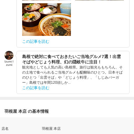
この記事を読む
島根で絶対に食べておきたいご当地グルメ7選！出雲
そばやどじょう料理、幻の隠岐牛に注目！
Izumi I
zumi
観光地としても人気の高い島根県。旅行は観光ももちろん、そ
の土地で食べられるご当地グルメも醍醐味のひとつ。日本そば
のひとつ「出雲そば」や「どじょう料理」、「しじみバーガ
ー」島根では年間120頭しか...
この記事を読む
羽根屋 本店 の基本情報
店名
羽根屋 本店