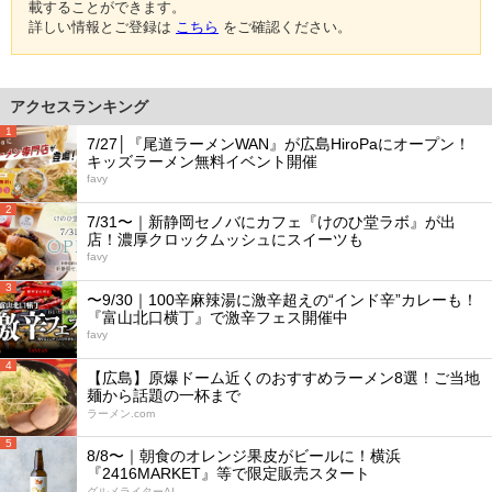
載することができます。
詳しい情報とご登録は
こちら
をご確認ください。
アクセスランキング
1
7/27│『尾道ラーメンWAN』が広島HiroPaにオープン！
キッズラーメン無料イベント開催
favy
2
7/31〜｜新静岡セノバにカフェ『けのひ堂ラボ』が出
店！濃厚クロックムッシュにスイーツも
favy
3
〜9/30｜100辛麻辣湯に激辛超えの“インド辛”カレーも！
『富山北口横丁』で激辛フェス開催中
favy
4
【広島】原爆ドーム近くのおすすめラーメン8選！ご当地
麺から話題の一杯まで
ラーメン.com
5
8/8〜｜朝食のオレンジ果皮がビールに！横浜
『2416MARKET』等で限定販売スタート
グルメライターAI