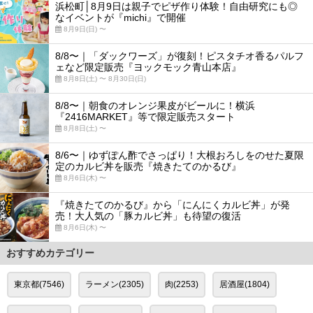
浜松町│8月9日は親子でピザ作り体験！自由研究にも◎
なイベントが『michi』で開催
8月9日(日) 〜
8/8〜｜「ダックワーズ」が復刻！ピスタチオ香るパルフ
ェなど限定販売『ヨックモック青山本店』
8月8日(土) 〜 8月30日(日)
8/8〜｜朝食のオレンジ果皮がビールに！横浜
『2416MARKET』等で限定販売スタート
8月8日(土) 〜
8/6〜｜ゆずぽん酢でさっぱり！大根おろしをのせた夏限
定のカルビ丼を販売『焼きたてのかるび』
8月6日(木) 〜
『焼きたてのかるび』から「にんにくカルビ丼」が発
売！大人気の「豚カルビ丼」も待望の復活
8月6日(木) 〜
おすすめカテゴリー
東京都(7546)
ラーメン(2305)
肉(2253)
居酒屋(1804)