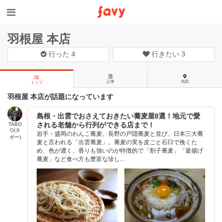
羽根屋 本店
行った
4
行きたい
3
記事
地図
トップ
羽根屋 本店が話題になっています
島根・出雲でおさえておきたい蕎麦屋8選！地元で愛
される老舗から行列ができる店まで！
TABO
O(タ
岩手・盛岡のわんこ蕎麦、長野の戸隠蕎麦と並び、日本三大蕎
ボー)
麦と言われる「出雲蕎麦」。蕎麦の実を皮ごと石臼で挽くた
め、色が濃く、香りも強いのが特徴的で「割子蕎麦」「釜揚げ
蕎麦」など食べ方も豊富な珍し...