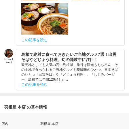
この記事を読む
島根で絶対に食べておきたいご当地グルメ7選！出雲
そばやどじょう料理、幻の隠岐牛に注目！
Izumi I
zumi
観光地としても人気の高い島根県。旅行は観光ももちろん、そ
の土地で食べられるご当地グルメも醍醐味のひとつ。日本そば
のひとつ「出雲そば」や「どじょう料理」、「しじみバーガ
ー」島根では年間120頭しか...
この記事を読む
羽根屋 本店 の基本情報
店名
羽根屋 本店