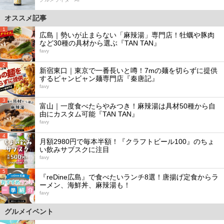
オススメ記事
1
広島｜勢いが止まらない「麻辣湯」専門店！牡蠣や豚肉
など30種の具材から選ぶ『TAN TAN』
favy
2
新宿東口｜東京で一番長いと噂！7mの麺を切らずに提供
するビャンビャン麺専門店『秦唐記』
favy
3
富山｜一度食べたらやみつき！麻辣湯は具材50種から自
由にカスタム可能『TAN TAN』
favy
4
月額2980円で毎本半額！『クラフトビール100』のちょ
い飲みサブスクに注目
favy
5
『reDine広島』で食べたいランチ8選！唐揚げ定食からラ
ーメン、海鮮丼、麻辣湯も！
favy
グルメイベント