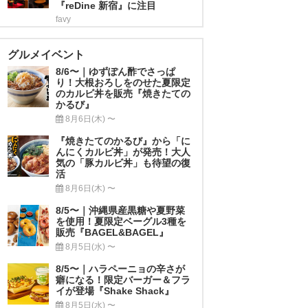
『reDine 新宿』に注目
favy
グルメイベント
8/6〜｜ゆずぽん酢でさっぱ
り！大根おろしをのせた夏限定
のカルビ丼を販売『焼きたての
かるび』
8月6日(木) 〜
『焼きたてのかるび』から「に
んにくカルビ丼」が発売！大人
気の「豚カルビ丼」も待望の復
活
8月6日(木) 〜
8/5〜｜沖縄県産黒糖や夏野菜
を使用！夏限定ベーグル3種を
販売『BAGEL&BAGEL』
8月5日(水) 〜
8/5〜｜ハラペーニョの辛さが
癖になる！限定バーガー＆フラ
イが登場『Shake Shack』
8月5日(水) 〜