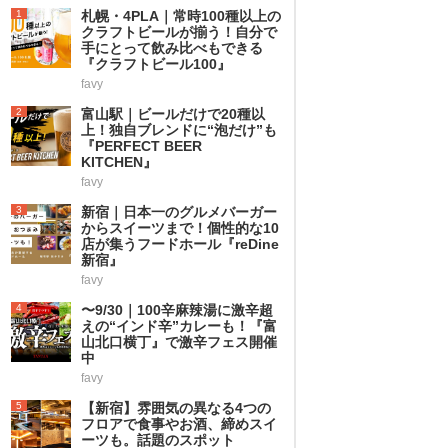
1
札幌・4PLA｜常時100種以上の
クラフトビールが揃う！自分で
手にとって飲み比べもできる
『クラフトビール100』
favy
2
富山駅｜ビールだけで20種以
上！独自ブレンドに“泡だけ”も
『PERFECT BEER
KITCHEN』
favy
3
新宿｜日本一のグルメバーガー
からスイーツまで！個性的な10
店が集うフードホール『reDine
新宿』
favy
4
〜9/30｜100辛麻辣湯に激辛超
えの“インド辛”カレーも！『富
山北口横丁』で激辛フェス開催
中
favy
5
【新宿】雰囲気の異なる4つの
フロアで食事やお酒、締めスイ
ーツも。話題のスポット