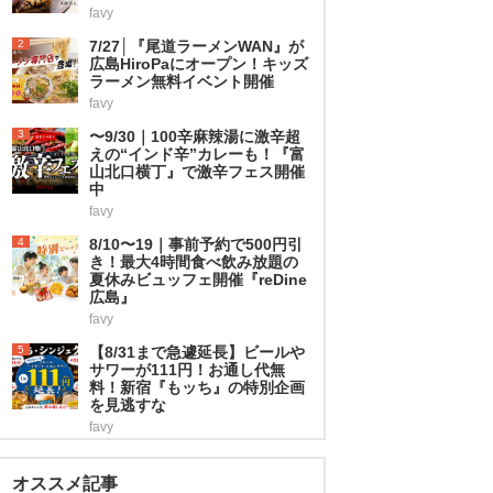
favy
2
7/27│『尾道ラーメンWAN』が
広島HiroPaにオープン！キッズ
ラーメン無料イベント開催
favy
3
〜9/30｜100辛麻辣湯に激辛超
えの“インド辛”カレーも！『富
山北口横丁』で激辛フェス開催
中
favy
4
8/10〜19｜事前予約で500円引
き！最大4時間食べ飲み放題の
夏休みビュッフェ開催『reDine
広島』
favy
5
【8/31まで急遽延長】ビールや
サワーが111円！お通し代無
料！新宿『もッち』の特別企画
を見逃すな
favy
オススメ記事