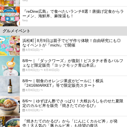
favy
5
『reDine広島』で食べたいランチ8選！唐揚げ定食からラ
ーメン、海鮮丼、麻辣湯も！
favy
グルメイベント
浜松町│8月9日は親子でピザ作り体験！自由研究にも◎
なイベントが『michi』で開催
8月9日(日) 〜
8/8〜｜「ダックワーズ」が復刻！ピスタチオ香るパルフ
ェなど限定販売『ヨックモック青山本店』
8月8日(土) 〜 8月30日(日)
8/8〜｜朝食のオレンジ果皮がビールに！横浜
『2416MARKET』等で限定販売スタート
8月8日(土) 〜
8/6〜｜ゆずぽん酢でさっぱり！大根おろしをのせた夏限
定のカルビ丼を販売『焼きたてのかるび』
8月6日(木) 〜
『焼きたてのかるび』から「にんにくカルビ丼」が発
売！大人気の「豚カルビ丼」も待望の復活