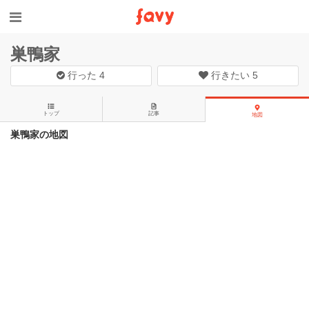
巣鴨家
行った
4
行きたい
5
トップ
記事
地図
巣鴨家の地図