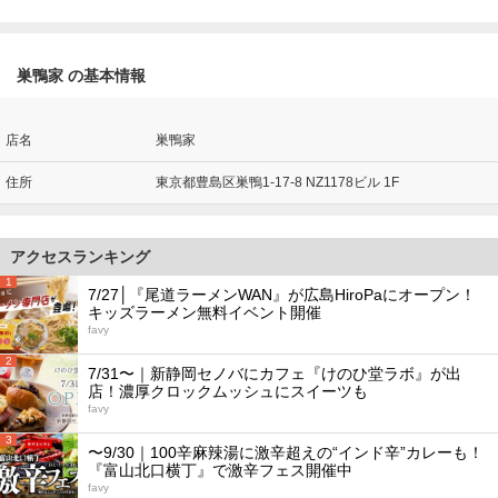
巣鴨家 の基本情報
店名
巣鴨家
住所
東京都豊島区巣鴨1-17-8 NZ1178ビル 1F
アクセスランキング
1
7/27│『尾道ラーメンWAN』が広島HiroPaにオープン！
キッズラーメン無料イベント開催
favy
2
7/31〜｜新静岡セノバにカフェ『けのひ堂ラボ』が出
店！濃厚クロックムッシュにスイーツも
favy
3
〜9/30｜100辛麻辣湯に激辛超えの“インド辛”カレーも！
『富山北口横丁』で激辛フェス開催中
favy