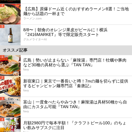
4
【広島】原爆ドーム近くのおすすめラーメン8選！ご当地
麺から話題の一杯まで
ラーメン.com
5
8/8〜｜朝食のオレンジ果皮がビールに！横浜
『2416MARKET』等で限定販売スタート
グルメライターAI
オススメ記事
1
広島｜勢いが止まらない「麻辣湯」専門店！牡蠣や豚肉
など30種の具材から選ぶ『TAN TAN』
favy
2
新宿東口｜東京で一番長いと噂！7mの麺を切らずに提供
するビャンビャン麺専門店『秦唐記』
favy
3
富山｜一度食べたらやみつき！麻辣湯は具材50種から自
由にカスタム可能『TAN TAN』
favy
4
月額2980円で毎本半額！『クラフトビール100』のちょ
い飲みサブスクに注目