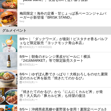
favy
5
梅田限定！海外の定番・甘じょっぱ系ベーコンジャムバ
ーガーが新登場『BRISK STAND』
favy
グルメイベント
8/8〜｜「ダックワーズ」が復刻！ピスタチオ香るパルフ
ェなど限定販売『ヨックモック青山本店』
8月8日(土) 〜 8月30日(日)
8/8〜｜朝食のオレンジ果皮がビールに！横浜
『2416MARKET』等で限定販売スタート
8月8日(土) 〜
8/6〜｜ゆずぽん酢でさっぱり！大根おろしをのせた夏限
定のカルビ丼を販売『焼きたてのかるび』
8月6日(木) 〜
『焼きたてのかるび』から「にんにくカルビ丼」が発
売！大人気の「豚カルビ丼」も待望の復活
8月6日(木) 〜
8/5〜｜沖縄県産黒糖や夏野菜を使用！夏限定ベーグル3