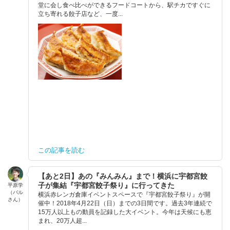
堂に会し食べ比べができるフードコートから、駅チカですぐに
立ち寄れる餃子店など、一度...
この記事を読む
【あと2日】あの『みんみん』まで！横浜に宇都宮餃
子が集結『宇都宮餃子祭り』に行ってきた
平原学
（バル
横浜赤レンガ倉庫イベントスペースで『宇都宮餃子祭り』が開
さん）
催中！2018年4月22日（日）までの3日間です。過去3年連続で
15万人以上もの動員を記録した大イベント。今年は天候にも恵
まれ、20万人超...