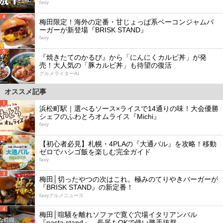
favy
4
梅田限定！海外の定番・甘じょっぱ系ベーコンジャムバ
ーガーが新登場『BRISK STAND』
favy
5
『焼きたてのかるび』から「にんにくカルビ丼」が発
売！大人気の「豚カルビ丼」も待望の復活
グルメライターAI
オススメ記事
1
浜松町駅｜選べるソース×ライスで14通りの味！大会優勝
シェフのふわとろオムライス『Michi』
favy
2
【初心者必見】札幌・4PLAの『大通バル』を攻略！移動
ゼロでハシゴ飯を楽しむ完全ガイド
favy
3
梅田│切ったやつの次はこれ。極みのてりやきバーガーが
『BRISK STAND』の新定番！
favyグルメニュース
4
梅田│喧騒を離れソファで寛ぐ穴場イタリアンバル
『pasta stand』。長居もOKで使い勝手抜群