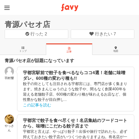
青源パセオ店
行った
2
行きたい
7
トップ
地図
記事
青源パセオ店が話題になっています
宇都宮駅前で餃子を食べるならココ4選！老舗に味噌
ダレ、600種の変わり種も!!
羽村響
餃子の街としても注目される宇都宮には、専門店が多く集まり
ます。焼きまんじゅうのような餃子や、間もなく創業400年を
迎える老舗餃子店、600種の変わり種が味わえるお店など、個
性豊かな餃子が目白押し...
この記事を読む
宇都宮で餃子を食べ尽くせ！名店集結のフードコート
から、味噌にこだわる餃子店まで
やっさ
ん
宇都宮と言えば、やっぱり餃子！出張や旅行で訪れたら、必ず
抑えておきたい餃子店がいつくつかありますよね。有名店が一