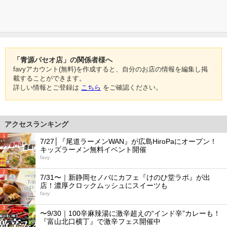
「青源パセオ店」の関係者様へ
favyアカウント(無料)を作成すると、自分のお店の情報を編集し掲
載することができます。
詳しい情報とご登録は
こちら
をご確認ください。
アクセスランキング
1
7/27│『尾道ラーメンWAN』が広島HiroPaにオープン！
キッズラーメン無料イベント開催
favy
2
7/31〜｜新静岡セノバにカフェ『けのひ堂ラボ』が出
店！濃厚クロックムッシュにスイーツも
favy
3
〜9/30｜100辛麻辣湯に激辛超えの“インド辛”カレーも！
『富山北口横丁』で激辛フェス開催中