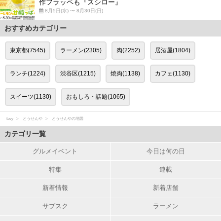
作フラッペも『スシロー』
8月5日(水) 〜 8月30日(日)
おすすめカテゴリー
東京都(7545)
ラーメン(2305)
肉(2252)
居酒屋(1804)
ランチ(1224)
渋谷区(1215)
焼肉(1138)
カフェ(1130)
スイーツ(1130)
おもしろ・話題(1065)
favy
とうせんや
とうせんやの地図
カテゴリ一覧
グルメイベント
今日は何の日
特集
連載
新着情報
新着店舗
サブスク
ラーメン