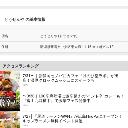
とうせんや の基本情報
店名
とうせんや (トウセンヤ)
住所
新潟県新潟市中央区東大通1-1-15 来々軒ビル1F
アクセスランキング
1
7/31〜｜新静岡セノバにカフェ『けのひ堂ラボ』が出
店！濃厚クロックムッシュにスイーツも
favy
2
〜9/30｜100辛麻辣湯に激辛超えの“インド辛”カレーも！
『富山北口横丁』で激辛フェス開催中
favy
3
7/27│『尾道ラーメンWAN』が広島HiroPaにオープン！
キッズラーメン無料イベント開催
favy