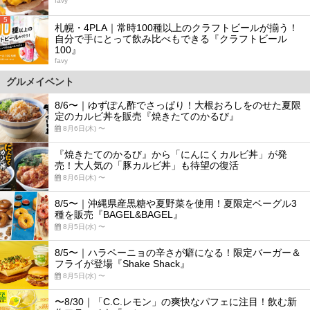
favy
5
札幌・4PLA｜常時100種以上のクラフトビールが揃う！
自分で手にとって飲み比べもできる『クラフトビール
100』
favy
グルメイベント
8/6〜｜ゆずぽん酢でさっぱり！大根おろしをのせた夏限
定のカルビ丼を販売『焼きたてのかるび』
8月6日(木) 〜
『焼きたてのかるび』から「にんにくカルビ丼」が発
売！大人気の「豚カルビ丼」も待望の復活
8月6日(木) 〜
8/5〜｜沖縄県産黒糖や夏野菜を使用！夏限定ベーグル3
種を販売『BAGEL&BAGEL』
8月5日(水) 〜
8/5〜｜ハラペーニョの辛さが癖になる！限定バーガー＆
フライが登場『Shake Shack』
8月5日(水) 〜
〜8/30｜「C.C.レモン」の爽快なパフェに注目！飲む新