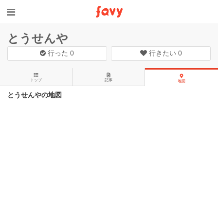
とうせんや
行った
0
行きたい
0
トップ
記事
地図
とうせんやの地図