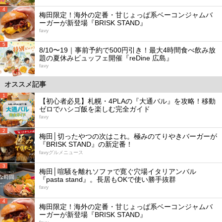
4
梅田限定！海外の定番・甘じょっぱ系ベーコンジャムバ
ーガーが新登場『BRISK STAND』
favy
5
8/10〜19｜事前予約で500円引き！最大4時間食べ飲み放
題の夏休みビュッフェ開催『reDine 広島』
favy
オススメ記事
1
【初心者必見】札幌・4PLAの『大通バル』を攻略！移動
ゼロでハシゴ飯を楽しむ完全ガイド
favy
2
梅田│切ったやつの次はこれ。極みのてりやきバーガーが
『BRISK STAND』の新定番！
favyグルメニュース
3
梅田│喧騒を離れソファで寛ぐ穴場イタリアンバル
『pasta stand』。長居もOKで使い勝手抜群
favy
4
梅田限定！海外の定番・甘じょっぱ系ベーコンジャムバ
ーガーが新登場『BRISK STAND』