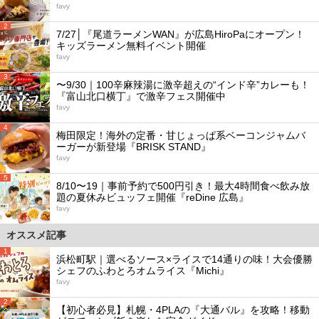
favy
2
7/27│『尾道ラーメンWAN』が広島HiroPaにオープン！
キッズラーメン無料イベント開催
favy
3
〜9/30｜100辛麻辣湯に激辛超えの“インド辛”カレーも！
『富山北口横丁』で激辛フェス開催中
favy
4
梅田限定！海外の定番・甘じょっぱ系ベーコンジャムバ
ーガーが新登場『BRISK STAND』
favy
5
8/10〜19｜事前予約で500円引き！最大4時間食べ飲み放
題の夏休みビュッフェ開催『reDine 広島』
favy
オススメ記事
1
浜松町駅｜選べるソース×ライスで14通りの味！大会優勝
シェフのふわとろオムライス『Michi』
favy
2
【初心者必見】札幌・4PLAの『大通バル』を攻略！移動