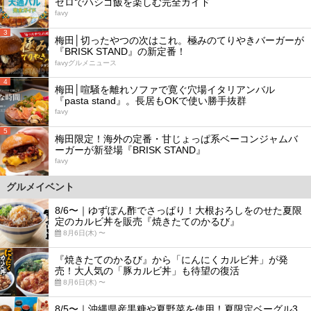
ゼロでハシゴ飯を楽しむ完全ガイド
favy
3
梅田│切ったやつの次はこれ。極みのてりやきバーガーが
『BRISK STAND』の新定番！
favyグルメニュース
4
梅田│喧騒を離れソファで寛ぐ穴場イタリアンバル
『pasta stand』。長居もOKで使い勝手抜群
favy
5
梅田限定！海外の定番・甘じょっぱ系ベーコンジャムバ
ーガーが新登場『BRISK STAND』
favy
グルメイベント
8/6〜｜ゆずぽん酢でさっぱり！大根おろしをのせた夏限
定のカルビ丼を販売『焼きたてのかるび』
8月6日(木) 〜
『焼きたてのかるび』から「にんにくカルビ丼」が発
売！大人気の「豚カルビ丼」も待望の復活
8月6日(木) 〜
8/5〜｜沖縄県産黒糖や夏野菜を使用！夏限定ベーグル3