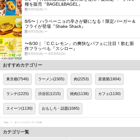
種を販売『BAGEL&BAGEL』
8月5日(水) 〜
8/5〜｜ハラペーニョの辛さが癖になる！限定バーガー＆
フライが登場『Shake Shack』
8月5日(水) 〜
〜8/30｜「C.C.レモン」の爽快なパフェに注目！飲む新
作フラッペも『スシロー』
8月5日(水) 〜 8月30日(日)
おすすめカテゴリー
東京都(7546)
ラーメン(2305)
肉(2253)
居酒屋(1804)
ランチ(1225)
渋谷区(1215)
焼肉(1138)
カフェ(1130)
スイーツ(1130)
おもしろ・話題(1065)
favy
オレンジカウンティCafe
カテゴリ一覧