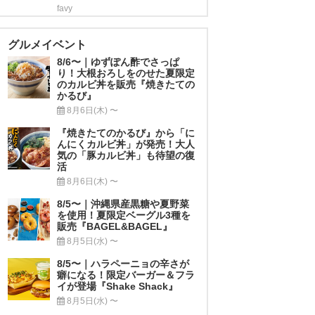
favy
グルメイベント
8/6〜｜ゆずぽん酢でさっぱ
り！大根おろしをのせた夏限定
のカルビ丼を販売『焼きたての
かるび』
8月6日(木) 〜
『焼きたてのかるび』から「に
んにくカルビ丼」が発売！大人
気の「豚カルビ丼」も待望の復
活
8月6日(木) 〜
8/5〜｜沖縄県産黒糖や夏野菜
を使用！夏限定ベーグル3種を
販売『BAGEL&BAGEL』
8月5日(水) 〜
8/5〜｜ハラペーニョの辛さが
癖になる！限定バーガー＆フラ
イが登場『Shake Shack』
8月5日(水) 〜