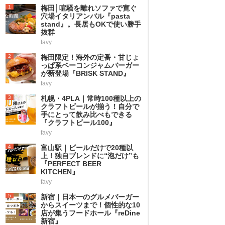
1
梅田│喧騒を離れソファで寛ぐ
穴場イタリアンバル『pasta
stand』。長居もOKで使い勝手
抜群
favy
2
梅田限定！海外の定番・甘じょ
っぱ系ベーコンジャムバーガー
が新登場『BRISK STAND』
favy
3
札幌・4PLA｜常時100種以上の
クラフトビールが揃う！自分で
手にとって飲み比べもできる
『クラフトビール100』
favy
4
富山駅｜ビールだけで20種以
上！独自ブレンドに“泡だけ”も
『PERFECT BEER
KITCHEN』
favy
5
新宿｜日本一のグルメバーガー
からスイーツまで！個性的な10
店が集うフードホール『reDine
新宿』