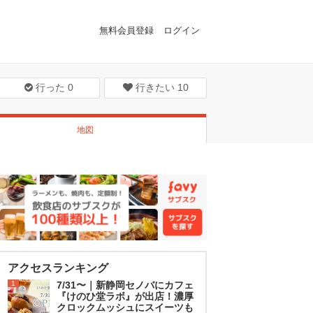
無料会員登録
ログイン
行った
0
行きたい
10
地図
アクセスランキング
1
7/31〜｜新静岡セノバにカフェ
『けのひ堂ラボ』が出店！濃厚
クロックムッシュにスイーツも