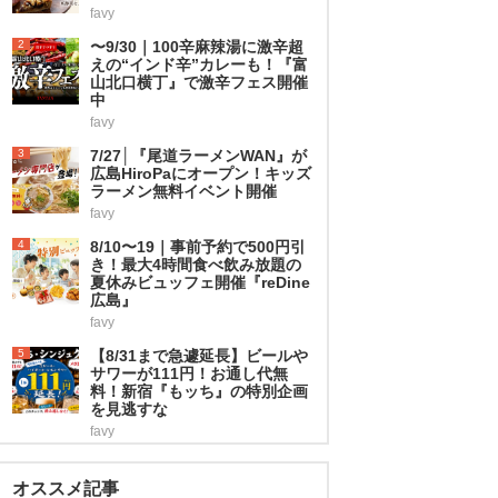
favy
2
〜9/30｜100辛麻辣湯に激辛超
えの“インド辛”カレーも！『富
山北口横丁』で激辛フェス開催
中
favy
3
7/27│『尾道ラーメンWAN』が
広島HiroPaにオープン！キッズ
ラーメン無料イベント開催
favy
4
8/10〜19｜事前予約で500円引
き！最大4時間食べ飲み放題の
夏休みビュッフェ開催『reDine
広島』
favy
5
【8/31まで急遽延長】ビールや
サワーが111円！お通し代無
料！新宿『もッち』の特別企画
を見逃すな
favy
オススメ記事