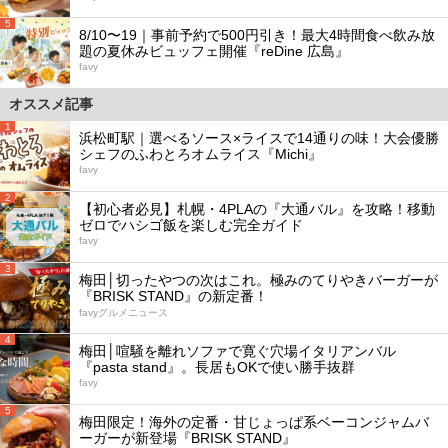
5
8/10〜19｜事前予約で500円引き！最大4時間食べ飲み放
題の夏休みビュッフェ開催『reDine 広島』
favy
オススメ記事
1
浜松町駅｜選べるソース×ライスで14通りの味！大会優勝
シェフのふわとろオムライス『Michi』
favy
2
【初心者必見】札幌・4PLAの『大通バル』を攻略！移動
ゼロでハシゴ飯を楽しむ完全ガイド
favy
3
梅田│切ったやつの次はこれ。極みのてりやきバーガーが
『BRISK STAND』の新定番！
favyグルメニュース
4
梅田│喧騒を離れソファで寛ぐ穴場イタリアンバル
『pasta stand』。長居もOKで使い勝手抜群
favy
5
梅田限定！海外の定番・甘じょっぱ系ベーコンジャムバ
ーガーが新登場『BRISK STAND』