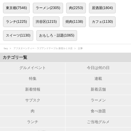
東京都(7546)
ラーメン(2305)
肉(2253)
居酒屋(1804)
ランチ(1225)
渋谷区(1215)
焼肉(1138)
カフェ(1130)
スイーツ(1130)
おもしろ・話題(1065)
favy
アフタヌーンティー・ラブアンドテーブル 新宿ルミネ店
記事
カテゴリ一覧
グルメイベント
今日は何の日
特集
連載
新着情報
新着店舗
サブスク
ラーメン
肉
食べ放題
ランチ
ご当地グルメ