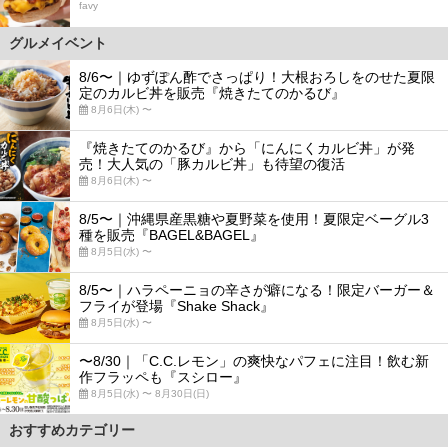
favy
グルメイベント
8/6〜｜ゆずぽん酢でさっぱり！大根おろしをのせた夏限
定のカルビ丼を販売『焼きたてのかるび』
8月6日(木) 〜
『焼きたてのかるび』から「にんにくカルビ丼」が発
売！大人気の「豚カルビ丼」も待望の復活
8月6日(木) 〜
8/5〜｜沖縄県産黒糖や夏野菜を使用！夏限定ベーグル3
種を販売『BAGEL&BAGEL』
8月5日(水) 〜
8/5〜｜ハラペーニョの辛さが癖になる！限定バーガー＆
フライが登場『Shake Shack』
8月5日(水) 〜
〜8/30｜「C.C.レモン」の爽快なパフェに注目！飲む新
作フラッペも『スシロー』
8月5日(水) 〜 8月30日(日)
おすすめカテゴリー