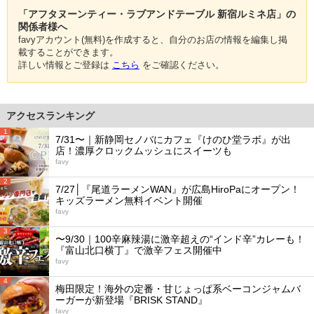
「アフタヌーンティー・ラブアンドテーブル 新宿ルミネ店」の
関係者様へ
favyアカウント(無料)を作成すると、自分のお店の情報を編集し掲
載することができます。
詳しい情報とご登録は
こちら
をご確認ください。
アクセスランキング
1
7/31〜｜新静岡セノバにカフェ『けのひ堂ラボ』が出
店！濃厚クロックムッシュにスイーツも
favy
2
7/27│『尾道ラーメンWAN』が広島HiroPaにオープン！
キッズラーメン無料イベント開催
favy
3
〜9/30｜100辛麻辣湯に激辛超えの“インド辛”カレーも！
『富山北口横丁』で激辛フェス開催中
favy
4
梅田限定！海外の定番・甘じょっぱ系ベーコンジャムバ
ーガーが新登場『BRISK STAND』
favy