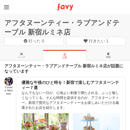
アフタヌーンティー・ラブアンドテ
ーブル 新宿ルミネ店
行った
0
行きたい
1
トップ
地図
記事
アフタヌーンティー・ラブアンドテーブル 新宿ルミネ店が話題に
なっています
優雅な午後のひと時を！新宿で楽しむアフタヌーンテ
ィー７選
Cooki
e Mon
なんでもない一日が、心地よい刺激で満たされる、ふっと愉し
ster.
くなってくる。そんな時間を提供するのが、アフタヌーンティ
ー。新宿で贅沢なアフタヌーンティーをお楽しみいただける厳
選されたお店を紹介します。