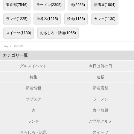
東京都(7546)
ラーメン(2305)
肉(2253)
居酒屋(1804)
ランチ(1225)
渋谷区(1215)
焼肉(1138)
カフェ(1130)
スイーツ(1130)
おもしろ・話題(1065)
favy
鮨みやび
カテゴリ一覧
グルメイベント
今日は何の日
特集
連載
新着情報
新着店舗
サブスク
ラーメン
肉
食べ放題
ランチ
ご当地グルメ
おもしろ・話題
スイーツ