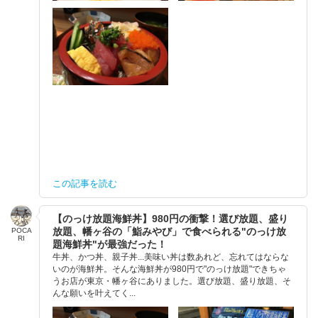
この記事を読む
【のっけ放題海鮮丼】980円の衝撃！選び放題、盛り
放題、幡ヶ谷の「鮨みやび」で食べられる"のっけ放
POCA
RI
題海鮮丼"が最強だった！
牛丼、かつ丼、親子丼...美味い丼は数あれど、忘れてはならな
いのが海鮮丼。そんな海鮮丼が980円で"のっけ放題"できちゃ
うお店が東京・幡ヶ谷にありました。選び放題、盛り放題、そ
んな願いを叶えてく...