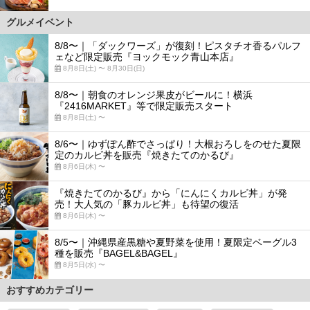
グルメイベント
8/8〜｜「ダックワーズ」が復刻！ピスタチオ香るパルフ
ェなど限定販売『ヨックモック青山本店』
8月8日(土) 〜 8月30日(日)
8/8〜｜朝食のオレンジ果皮がビールに！横浜
『2416MARKET』等で限定販売スタート
8月8日(土) 〜
8/6〜｜ゆずぽん酢でさっぱり！大根おろしをのせた夏限
定のカルビ丼を販売『焼きたてのかるび』
8月6日(木) 〜
『焼きたてのかるび』から「にんにくカルビ丼」が発
売！大人気の「豚カルビ丼」も待望の復活
8月6日(木) 〜
8/5〜｜沖縄県産黒糖や夏野菜を使用！夏限定ベーグル3
種を販売『BAGEL&BAGEL』
8月5日(水) 〜
おすすめカテゴリー