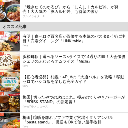
5
『焼きたてのかるび』から「にんにくカルビ丼」が発
売！大人気の「豚カルビ丼」も待望の復活
グルメライターAI
オススメ記事
1
有明｜食べログ百名店が監修する本気のパスタ&ピザに注
目！穴場ダイニング『LINK table』
favy
2
浜松町駅｜選べるソース×ライスで14通りの味！大会優勝
シェフのふわとろオムライス『Michi』
favy
3
【初心者必見】札幌・4PLAの『大通バル』を攻略！移動
ゼロでハシゴ飯を楽しむ完全ガイド
favy
4
梅田│切ったやつの次はこれ。極みのてりやきバーガーが
『BRISK STAND』の新定番！
favyグルメニュース
5
梅田│喧騒を離れソファで寛ぐ穴場イタリアンバル
『pasta stand』。長居もOKで使い勝手抜群
favy