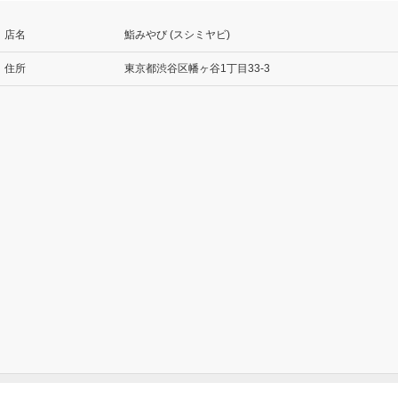
店名
鮨みやび (スシミヤビ)
住所
東京都渋谷区幡ヶ谷1丁目33-3