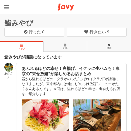
鮨みやび
行った
0
行きたい
9
記事
地図
トップ
鮨みやびが話題になっています
あふれるほどの幸せ！唐揚げ、イクラに生ハムも！東
京の”乗せ放題”が楽しめるお店まとめ
あかさ
ん
器から溢れるほどのイクラがのった”こぼれイクラ丼”が話題に
なりましたが、東京都内には他にも”のっけ放題”メニューがた
くさんあるんです。今回は、溢れるほどの幸せに出会えるお店
をご紹介します！