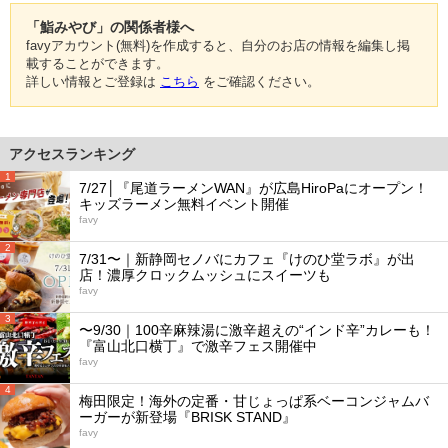
「鮨みやび」の関係者様へ
favyアカウント(無料)を作成すると、自分のお店の情報を編集し掲
載することができます。
詳しい情報とご登録は
こちら
をご確認ください。
アクセスランキング
1
7/27│『尾道ラーメンWAN』が広島HiroPaにオープン！
キッズラーメン無料イベント開催
favy
2
7/31〜｜新静岡セノバにカフェ『けのひ堂ラボ』が出
店！濃厚クロックムッシュにスイーツも
favy
3
〜9/30｜100辛麻辣湯に激辛超えの“インド辛”カレーも！
『富山北口横丁』で激辛フェス開催中
favy
4
梅田限定！海外の定番・甘じょっぱ系ベーコンジャムバ
ーガーが新登場『BRISK STAND』
favy