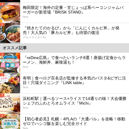
4
梅田限定！海外の定番・甘じょっぱ系ベーコンジャムバ
ーガーが新登場『BRISK STAND』
favy
5
『焼きたてのかるび』から「にんにくカルビ丼」が発
売！大人気の「豚カルビ丼」も待望の復活
グルメライターAI
オススメ記事
1
『reDine広島』で食べたいランチ8選！唐揚げ定食からラ
ーメン、海鮮丼、麻辣湯も！
favy
2
有明｜食べログ百名店が監修する本気のパスタ&ピザに注
目！穴場ダイニング『LINK table』
favy
3
浜松町駅｜選べるソース×ライスで14通りの味！大会優勝
シェフのふわとろオムライス『Michi』
favy
4
【初心者必見】札幌・4PLAの『大通バル』を攻略！移動
ゼロでハシゴ飯を楽しむ完全ガイド
favy