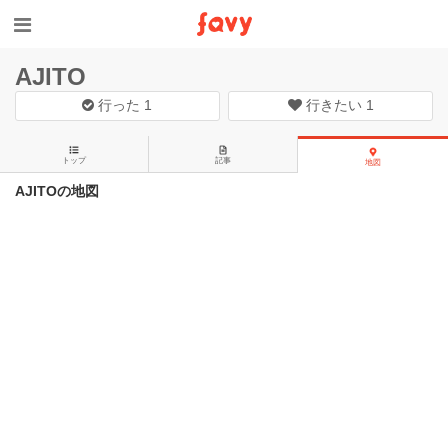
AJITO
行った
1
行きたい
1
トップ
記事
地図
AJITOの地図