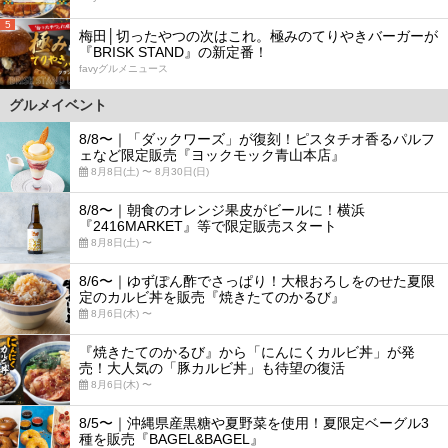
5
梅田│切ったやつの次はこれ。極みのてりやきバーガーが
『BRISK STAND』の新定番！
favyグルメニュース
グルメイベント
8/8〜｜「ダックワーズ」が復刻！ピスタチオ香るパルフ
ェなど限定販売『ヨックモック青山本店』
8月8日(土) 〜 8月30日(日)
8/8〜｜朝食のオレンジ果皮がビールに！横浜
『2416MARKET』等で限定販売スタート
8月8日(土) 〜
8/6〜｜ゆずぽん酢でさっぱり！大根おろしをのせた夏限
定のカルビ丼を販売『焼きたてのかるび』
8月6日(木) 〜
『焼きたてのかるび』から「にんにくカルビ丼」が発
売！大人気の「豚カルビ丼」も待望の復活
8月6日(木) 〜
8/5〜｜沖縄県産黒糖や夏野菜を使用！夏限定ベーグル3
種を販売『BAGEL&BAGEL』