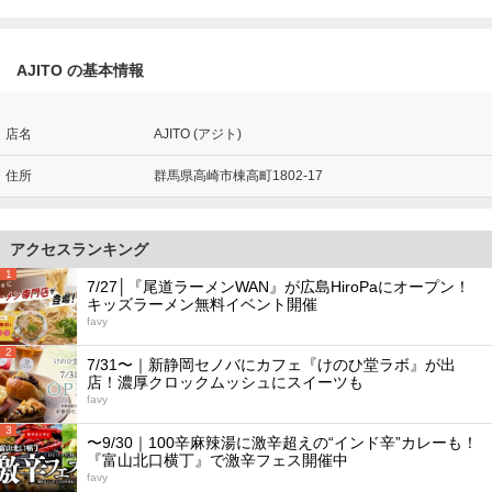
AJITO の基本情報
店名
AJITO (アジト)
住所
群馬県高崎市棟高町1802-17
アクセスランキング
1
7/27│『尾道ラーメンWAN』が広島HiroPaにオープン！
キッズラーメン無料イベント開催
favy
2
7/31〜｜新静岡セノバにカフェ『けのひ堂ラボ』が出
店！濃厚クロックムッシュにスイーツも
favy
3
〜9/30｜100辛麻辣湯に激辛超えの“インド辛”カレーも！
『富山北口横丁』で激辛フェス開催中
favy