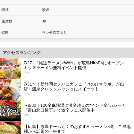
喫煙
禁煙
座席数
30
特徴
ランチ営業あり
アクセスランキング
1
7/27│『尾道ラーメンWAN』が広島HiroPaにオープン！
キッズラーメン無料イベント開催
favy
2
7/31〜｜新静岡セノバにカフェ『けのひ堂ラボ』が出
店！濃厚クロックムッシュにスイーツも
favy
3
〜9/30｜100辛麻辣湯に激辛超えの“インド辛”カレーも！
『富山北口横丁』で激辛フェス開催中
favy
4
【広島】原爆ドーム近くのおすすめラーメン8選！ご当地
麺から話題の一杯まで