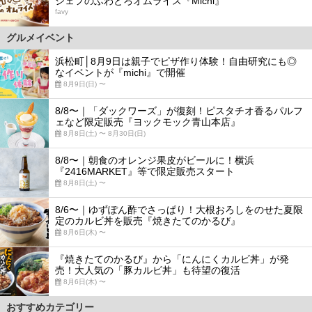
シェフのふわとろオムライス『Michi』
favy
グルメイベント
浜松町│8月9日は親子でピザ作り体験！自由研究にも◎
なイベントが『michi』で開催
8月9日(日) 〜
8/8〜｜「ダックワーズ」が復刻！ピスタチオ香るパルフ
ェなど限定販売『ヨックモック青山本店』
8月8日(土) 〜 8月30日(日)
8/8〜｜朝食のオレンジ果皮がビールに！横浜
『2416MARKET』等で限定販売スタート
8月8日(土) 〜
8/6〜｜ゆずぽん酢でさっぱり！大根おろしをのせた夏限
定のカルビ丼を販売『焼きたてのかるび』
8月6日(木) 〜
『焼きたてのかるび』から「にんにくカルビ丼」が発
売！大人気の「豚カルビ丼」も待望の復活
8月6日(木) 〜
おすすめカテゴリー