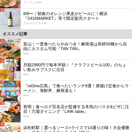
ラーメン.com
5
8/8〜｜朝食のオレンジ果皮がビールに！横浜
『2416MARKET』等で限定販売スタート
グルメライターAI
オススメ記事
1
富山｜一度食べたらやみつき！麻辣湯は具材50種から自
由にカスタム可能『TAN TAN』
favy
2
月額2980円で毎本半額！『クラフトビール100』のちょ
い飲みサブスクに注目
favy
3
『reDine広島』で食べたいランチ8選！唐揚げ定食からラ
ーメン、海鮮丼、麻辣湯も！
favy
4
有明｜食べログ百名店が監修する本気のパスタ&ピザに注
目！穴場ダイニング『LINK table』
favy
5
浜松町駅｜選べるソース×ライスで14通りの味！大会優勝