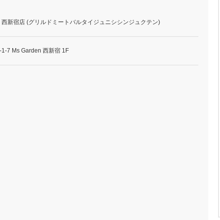
Bal Taiju 西新宿店 (グリルドミートバルタイジュニシシンジュクテン)
 Ms Garden 西新宿 1F