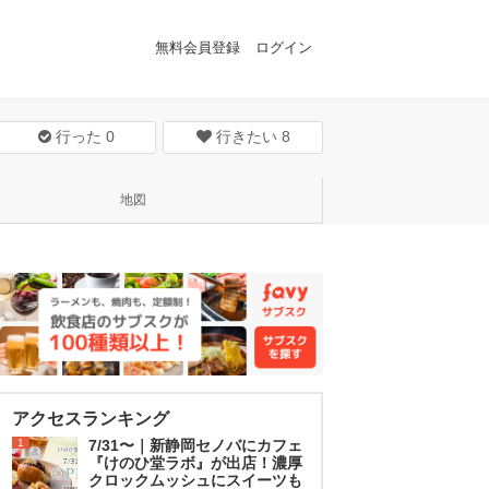
無料会員登録
ログイン
行った
0
行きたい
8
地図
アクセスランキング
1
7/31〜｜新静岡セノバにカフェ
『けのひ堂ラボ』が出店！濃厚
クロックムッシュにスイーツも