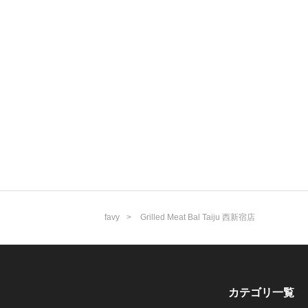
favy
Grilled Meat Bal Taiju 西新宿店
カテゴリ一覧