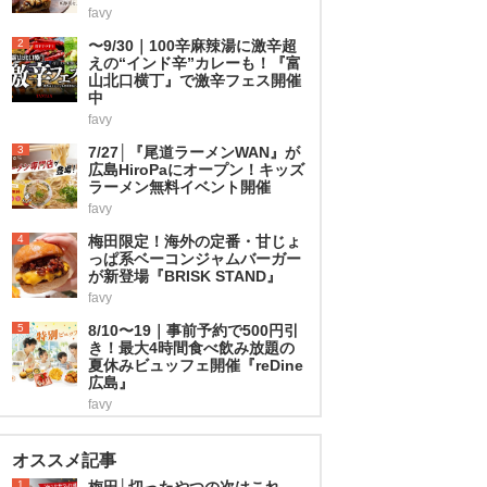
favy
2
〜9/30｜100辛麻辣湯に激辛超
えの“インド辛”カレーも！『富
山北口横丁』で激辛フェス開催
中
favy
3
7/27│『尾道ラーメンWAN』が
広島HiroPaにオープン！キッズ
ラーメン無料イベント開催
favy
4
梅田限定！海外の定番・甘じょ
っぱ系ベーコンジャムバーガー
が新登場『BRISK STAND』
favy
5
8/10〜19｜事前予約で500円引
き！最大4時間食べ飲み放題の
夏休みビュッフェ開催『reDine
広島』
favy
オススメ記事
1
梅田│切ったやつの次はこれ。