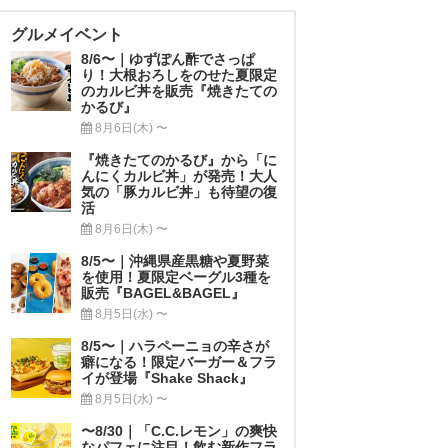
グルメイベント
8/6〜｜ゆずぽん酢でさっぱ
り！大根おろしをのせた夏限定
のカルビ丼を販売『焼きたての
かるび』
8月6日(木) 〜
『焼きたてのかるび』から「に
んにくカルビ丼」が発売！大人
気の「豚カルビ丼」も待望の復
活
8月6日(木) 〜
8/5〜｜沖縄県産黒糖や夏野菜
を使用！夏限定ベーグル3種を
販売『BAGEL&BAGEL』
8月5日(水) 〜
8/5〜｜ハラペーニョの辛さが
癖になる！限定バーガー＆フラ
イが登場『Shake Shack』
8月5日(水) 〜
〜8/30｜「C.C.レモン」の爽快
なパフェに注目！飲む新作フラ