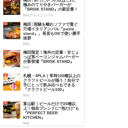
極みのてりやきバーガーが
『BRISK STAND』の新定番！
favyグルメニュース
2
梅田│喧騒を離れソファで寛ぐ
穴場イタリアンバル『pasta
stand』。長居もOKで使い勝手
抜群
favy
3
梅田限定！海外の定番・甘じょ
っぱ系ベーコンジャムバーガー
が新登場『BRISK STAND』
favy
4
札幌・4PLA｜常時100種以上の
クラフトビールが揃う！自分で
手にとって飲み比べもできる
『クラフトビール100』
favy
5
富山駅｜ビールだけで20種以
上！独自ブレンドに“泡だけ”も
『PERFECT BEER
KITCHEN』
favy