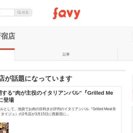
西新宿店
記事
ju 西新宿店が話題になっています
る"肉が主役のイタリアンバル"『Grilled Me
宿に登場
して、池袋でお肉の目利きが評判のイタリアンバル『Grilled Meat B
ル・タイジュ）の2号店が3月15日に西新宿に...