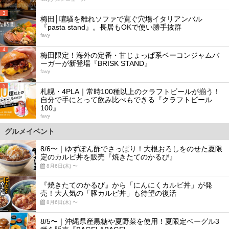
3
梅田│喧騒を離れソファで寛ぐ穴場イタリアンバル
『pasta stand』。長居もOKで使い勝手抜群
favy
4
梅田限定！海外の定番・甘じょっぱ系ベーコンジャムバ
ーガーが新登場『BRISK STAND』
favy
5
札幌・4PLA｜常時100種以上のクラフトビールが揃う！
自分で手にとって飲み比べもできる『クラフトビール
100』
favy
グルメイベント
8/6〜｜ゆずぽん酢でさっぱり！大根おろしをのせた夏限
定のカルビ丼を販売『焼きたてのかるび』
8月6日(木) 〜
『焼きたてのかるび』から「にんにくカルビ丼」が発
売！大人気の「豚カルビ丼」も待望の復活
8月6日(木) 〜
8/5〜｜沖縄県産黒糖や夏野菜を使用！夏限定ベーグル3