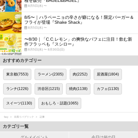
種を販売『BAGEL&BAGEL』
8月5日(水) 〜
8/5〜｜ハラペーニョの辛さが癖になる！限定バーガー＆
フライが登場『Shake Shack』
8月5日(水) 〜
〜8/30｜「C.C.レモン」の爽快なパフェに注目！飲む新
作フラッペも『スシロー』
8月5日(水) 〜 8月30日(日)
おすすめカテゴリー
東京都(7553)
ラーメン(2305)
肉(2252)
居酒屋(1804)
ランチ(1226)
渋谷区(1215)
焼肉(1138)
カフェ(1130)
スイーツ(1130)
おもしろ・話題(1065)
favy
目黒リパブリック
記事
カテゴリ一覧
グルメイベント
今日は何の日