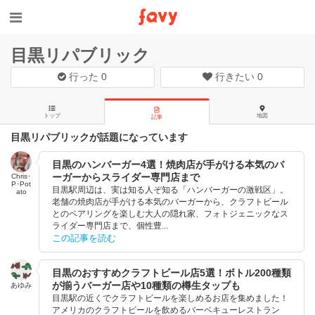
目黒リパブリック
行った
0
行きたい
0
トップ
地図
記事
目黒リパブリックが話題になっています
目黒のハンバーガー4選！焼肉店が手がける本気のバ
ーガーからスライダー専門店まで
Chris･
P･Pot
目黒駅周辺は、実は知る人ぞ知る「ハンバーガーの激戦区」。
ato
老舗の焼肉店が手がける本気のバーガーから、クラフトビール
とのペアリングを楽しむ大人の隠れ家、フォトジェニックなス
ライダー専門店まで、個性豊...
この記事を読む
目黒のおすすめクラフトビール店5選！ボトル200種類
が揃うバーガー店や10種類の樽生タップも
あゆみ
目黒駅の近くでクラフトビールを楽しめるお店を集めました！
アメリカのクラフトビールを飲めるバーベキューレストラン