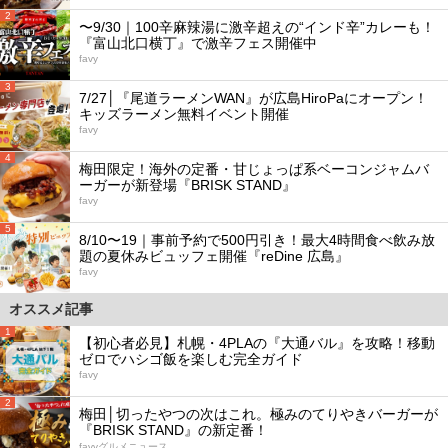
2
〜9/30｜100辛麻辣湯に激辛超えの“インド辛”カレーも！
『富山北口横丁』で激辛フェス開催中
favy
3
7/27│『尾道ラーメンWAN』が広島HiroPaにオープン！
キッズラーメン無料イベント開催
favy
4
梅田限定！海外の定番・甘じょっぱ系ベーコンジャムバ
ーガーが新登場『BRISK STAND』
favy
5
8/10〜19｜事前予約で500円引き！最大4時間食べ飲み放
題の夏休みビュッフェ開催『reDine 広島』
favy
オススメ記事
1
【初心者必見】札幌・4PLAの『大通バル』を攻略！移動
ゼロでハシゴ飯を楽しむ完全ガイド
favy
2
梅田│切ったやつの次はこれ。極みのてりやきバーガーが
『BRISK STAND』の新定番！
favyグルメニュース