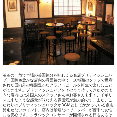
渋谷の一角で本場の英国気分を味わえる名店ブリティッシュパ
ブ。国際色豊かな店内の雰囲気の中で、20種類のタップで用意
された国内外の種類豊かなクラフトビールを樽生で楽しむこと
ができます。ブリティッシュパブをそのまま持ってきたかのよ
うな店内には外国人のスタッフさんやお客さんも多く、イギリ
スに来たような感覚が味わえる雰囲気が魅力的です。また、こ
だわりのブリティッシュロックがBGMとしてかかっている点も
見逃せないポイント。店内は禁煙なので、タバコが苦手な女性
にも安心です。クラシックコンサートが開催される日もあるそ