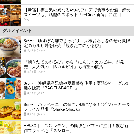
5
【新宿】雰囲気の異なる4つのフロアで食事やお酒、締め
スイーツも。話題のスポット『reDine 新宿』に注目
favy
グルメイベント
8/6〜｜ゆずぽん酢でさっぱり！大根おろしをのせた夏限
定のカルビ丼を販売『焼きたてのかるび』
8月6日(木) 〜
『焼きたてのかるび』から「にんにくカルビ丼」が発
売！大人気の「豚カルビ丼」も待望の復活
8月6日(木) 〜
8/5〜｜沖縄県産黒糖や夏野菜を使用！夏限定ベーグル3
種を販売『BAGEL&BAGEL』
8月5日(水) 〜
8/5〜｜ハラペーニョの辛さが癖になる！限定バーガー＆
フライが登場『Shake Shack』
8月5日(水) 〜
〜8/30｜「C.C.レモン」の爽快なパフェに注目！飲む新
作フラッペも『スシロー』