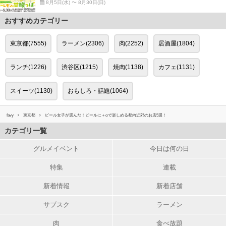
8月5日(水) 〜 8月30日(日)
おすすめカテゴリー
東京都(7555)
ラーメン(2306)
肉(2252)
居酒屋(1804)
ランチ(1226)
渋谷区(1215)
焼肉(1138)
カフェ(1131)
スイーツ(1130)
おもしろ・話題(1064)
favy
東京都
ビール女子が選んだ！ビールに＋αで楽しめる都内近郊のお店5選！
カテゴリ一覧
グルメイベント
今日は何の日
特集
連載
新着情報
新着店舗
サブスク
ラーメン
肉
食べ放題