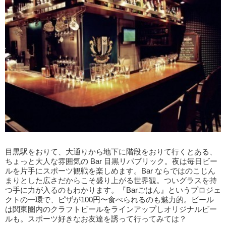
目黒駅をおりて、大通りから地下に階段をおりて行くとある、
ちょっと大人な雰囲気の Bar 目黒リパブリック。夜は毎日ビー
ルを片手にスポーツ観戦を楽しめます。Bar ならではのこじん
まりとした広さだからこそ盛り上がる世界観。ついグラスを持
つ手に力が入るのもわかります。『Barごはん』というプロジェ
クトの一環で、ピザが100円〜食べられるのも魅力的。ビール
は関東圏内のクラフトビールをラインアップしオリジナルビー
ルも。スポーツ好きなお友達を誘って行ってみては？