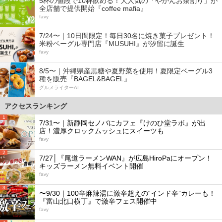
5杯の値段で10杯飲める！大人気の「やかんお茶割り」が
全店舗で提供開始『coffee mafia』
favy
7/24〜｜10日間限定！毎日30名に焼き菓子プレゼント！
米粉ベーグル専門店『MUSUHI』が汐留に誕生
favy
8/5〜｜沖縄県産黒糖や夏野菜を使用！夏限定ベーグル3
種を販売『BAGEL&BAGEL』
グルメライターAI
アクセスランキング
1
7/31〜｜新静岡セノバにカフェ『けのひ堂ラボ』が出
店！濃厚クロックムッシュにスイーツも
favy
2
7/27│『尾道ラーメンWAN』が広島HiroPaにオープン！
キッズラーメン無料イベント開催
favy
3
〜9/30｜100辛麻辣湯に激辛超えの“インド辛”カレーも！
『富山北口横丁』で激辛フェス開催中
favy