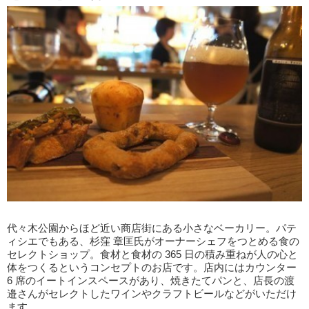
代々木公園からほど近い商店街にある小さなベーカリー。パテ
ィシエでもある、杉窪 章匡氏がオーナーシェフをつとめる食の
セレクトショップ。食材と食材の 365 日の積み重ねが人の心と
体をつくるというコンセプトのお店です。店内にはカウンター
6 席のイートインスペースがあり、焼きたてパンと、店長の渡
邉さんがセレクトしたワインやクラフトビールなどがいただけ
ます。