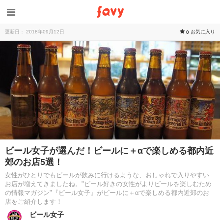
更新日： 2018年09月12日
お気に入り
0
ビール女子が選んだ！ビールに＋αで楽しめる都内近
郊のお店5選！
女性がひとりでもビールが飲みに行けるような、おしゃれで入りやすい
お店が増えてきましたね。"ビール好きの女性がよりビールを楽しむため
の情報マガジン"『ビール女子』がビールに＋αで楽しめる都内近郊のお
店をご紹介します！
ビール女子