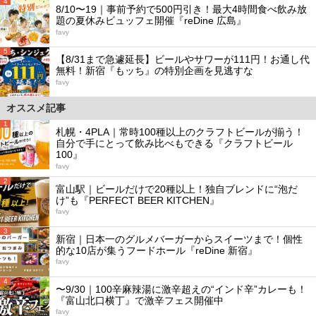
4
8/10〜19｜事前予約で500円引き！最大4時間食べ飲み放
題の夏休みビュッフェ開催『reDine 広島』
favy
5
【8/31まで急遽延長】ビールやサワーが111円！お通し代
無料！新宿『もッち』の特別企画を見逃すな
favy
オススメ記事
1
札幌・4PLA｜常時100種以上のクラフトビールが揃う！
自分で手にとって飲み比べもできる『クラフトビール
100』
favy
2
富山駅｜ビールだけで20種以上！独自ブレンドに“泡だ
け”も『PERFECT BEER KITCHEN』
favy
3
新宿｜日本一のグルメバーガーからスイーツまで！個性
的な10店が集うフードホール『reDine 新宿』
favy
4
〜9/30｜100辛麻辣湯に激辛超えの“インド辛”カレーも！
『富山北口横丁』で激辛フェス開催中
favy