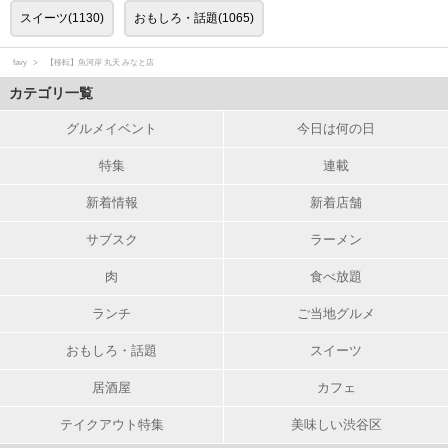
スイーツ(1130)
おもしろ・話題(1065)
favy
【移転】魚河岸 丸天 みなと店
カテゴリ一覧
グルメイベント
今日は何の日
特集
連載
新着情報
新着店舗
サブスク
ラーメン
肉
食べ放題
ランチ
ご当地グルメ
おもしろ・話題
スイーツ
居酒屋
カフェ
テイクアウト特集
美味しい渋谷区