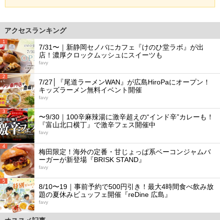
アクセスランキング
1
7/31〜｜新静岡セノバにカフェ『けのひ堂ラボ』が出
店！濃厚クロックムッシュにスイーツも
favy
2
7/27│『尾道ラーメンWAN』が広島HiroPaにオープン！
キッズラーメン無料イベント開催
favy
3
〜9/30｜100辛麻辣湯に激辛超えの“インド辛”カレーも！
『富山北口横丁』で激辛フェス開催中
favy
4
梅田限定！海外の定番・甘じょっぱ系ベーコンジャムバ
ーガーが新登場『BRISK STAND』
favy
5
8/10〜19｜事前予約で500円引き！最大4時間食べ飲み放
題の夏休みビュッフェ開催『reDine 広島』
favy