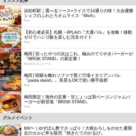
オススメ記事
1
浜松町駅｜選べるソース×ライスで14通りの味！大会優勝
シェフのふわとろオムライス『Michi』
favy
2
【初心者必見】札幌・4PLAの『大通バル』を攻略！移動
ゼロでハシゴ飯を楽しむ完全ガイド
favy
3
梅田│切ったやつの次はこれ。極みのてりやきバーガーが
『BRISK STAND』の新定番！
favyグルメニュース
4
梅田│喧騒を離れソファで寛ぐ穴場イタリアンバル
『pasta stand』。長居もOKで使い勝手抜群
favy
5
梅田限定！海外の定番・甘じょっぱ系ベーコンジャムバ
ーガーが新登場『BRISK STAND』
favy
グルメイベント
8/6〜｜ゆずぽん酢でさっぱり！大根おろしをのせた夏限
定のカルビ丼を販売『焼きたてのかるび』