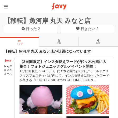
【移転】魚河岸 丸天 みなと店
行った
2
行きたい
2
記事
地図
トップ
【移転】魚河岸 丸天 みなと店が話題になっています
【2日間限定】インスタ映えフードが代々木公園に大
集合！フォトジェニックグルメイベント開催！
favyグ
ルメニ
12月23日(土)〜24日(日)、代々木公園で行われる“ワールドクリ
ュース
スマスフェスティバル”内にて、インスタ映えに特化したフード
が集まる『PHOTOGENIC X'mas GOURMET CORN...