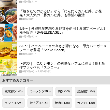
8月6日(木) 〜
『焼きたてのかるび』から「にんにくカルビ丼」が発
売！大人気の「豚カルビ丼」も待望の復活
8月6日(木) 〜
8/5〜｜沖縄県産黒糖や夏野菜を使用！夏限定ベーグル3
種を販売『BAGEL&BAGEL』
8月5日(水) 〜
8/5〜｜ハラペーニョの辛さが癖になる！限定バーガー＆
フライが登場『Shake Shack』
8月5日(水) 〜
〜8/30｜「C.C.レモン」の爽快なパフェに注目！飲む新
作フラッペも『スシロー』
8月5日(水) 〜 8月30日(日)
おすすめカテゴリー
東京都(7546)
ラーメン(2305)
肉(2253)
居酒屋(1804)
ランチ(1225)
渋谷区(1215)
焼肉(1138)
カフェ(1130)