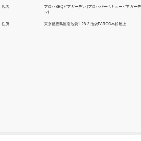
店名
アロハBBQビアガーデン (アロハバーベキュービアガーデ
ン)
住所
東京都豊島区南池袋1-28-2 池袋PARCO本館屋上