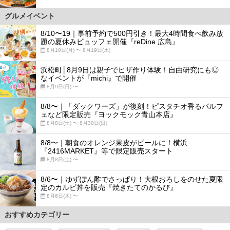
グルメイベント
8/10〜19｜事前予約で500円引き！最大4時間食べ飲み放
題の夏休みビュッフェ開催『reDine 広島』
8月10日(月) 〜 8月19日(水)
浜松町│8月9日は親子でピザ作り体験！自由研究にも◎
なイベントが『michi』で開催
8月9日(日) 〜
8/8〜｜「ダックワーズ」が復刻！ピスタチオ香るパルフ
ェなど限定販売『ヨックモック青山本店』
8月8日(土) 〜 8月30日(日)
8/8〜｜朝食のオレンジ果皮がビールに！横浜
『2416MARKET』等で限定販売スタート
8月8日(土) 〜
8/6〜｜ゆずぽん酢でさっぱり！大根おろしをのせた夏限
定のカルビ丼を販売『焼きたてのかるび』
8月6日(木) 〜
おすすめカテゴリー