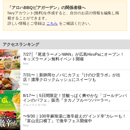
「アロハBBQビアガーデン」の関係者様へ
favyアカウント(無料)を作成すると、自分のお店の情報を編集し掲
載することができます。
詳しい情報とご登録は
こちら
をご確認ください。
アクセスランキング
1
7/27│『尾道ラーメンWAN』が広島HiroPaにオープン！
キッズラーメン無料イベント開催
favy
2
7/31〜｜新静岡セノバにカフェ『けのひ堂ラボ』が出
店！濃厚クロックムッシュにスイーツも
favy
3
8/17〜｜5日間限定！甘酸っぱく爽やかな「ゴールデンパ
インのパフェ」販売『タカノフルーツパーラー』
グルメライターAI
4
〜9/30｜100辛麻辣湯に激辛超えの“インド辛”カレーも！
『富山北口横丁』で激辛フェス開催中
favy