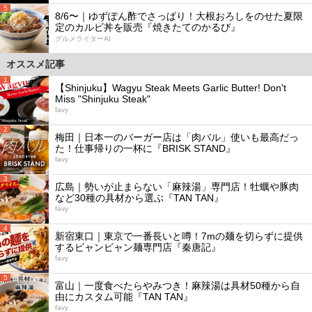
5
8/6〜｜ゆずぽん酢でさっぱり！大根おろしをのせた夏限
定のカルビ丼を販売『焼きたてのかるび』
グルメライターAI
オススメ記事
1
【Shinjuku】Wagyu Steak Meets Garlic Butter! Don't
Miss "Shinjuku Steak"
favy
2
梅田｜日本一のバーガー店は「肉バル」使いも最高だっ
た！仕事帰りの一杯に『BRISK STAND』
favy
3
広島｜勢いが止まらない「麻辣湯」専門店！牡蠣や豚肉
など30種の具材から選ぶ『TAN TAN』
favy
4
新宿東口｜東京で一番長いと噂！7mの麺を切らずに提供
するビャンビャン麺専門店『秦唐記』
favy
5
富山｜一度食べたらやみつき！麻辣湯は具材50種から自
由にカスタム可能『TAN TAN』
favy