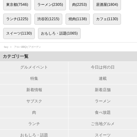
東京都(7546)
ラーメン(2305)
肉(2253)
居酒屋(1804)
ランチ(1225)
渋谷区(1215)
焼肉(1138)
カフェ(1130)
スイーツ(1130)
おもしろ・話題(1065)
favy
アロハBBQビアガーデン
カテゴリ一覧
グルメイベント
今日は何の日
特集
連載
新着情報
新着店舗
サブスク
ラーメン
肉
食べ放題
ランチ
ご当地グルメ
おもしろ・話題
スイーツ