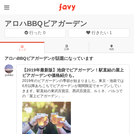
アロハBBQビアガーデン
行った
0
行きたい
1
記事
地図
トップ
アロハBBQビアガーデンが話題になっています
【2019年最新版】池袋でビアガーデン！駅直結の屋上
ビアガーデンや価格紹介も。
yukiko
2019年のビアガーデンの季節が始まりました。東京・池袋では
6月以降あちこちでビアガーデンが期間限定でオープンしてい
きます。駅直結の東武百貨店、西武百貨店、ルミネ、パルコで
の「屋上ビアガーデン」...