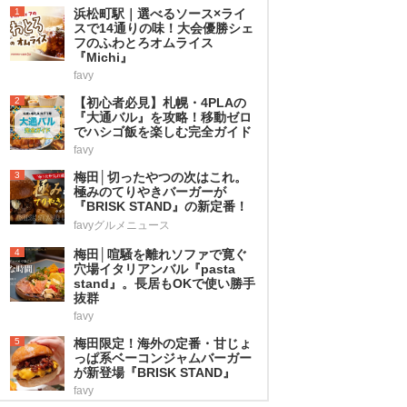
1
浜松町駅｜選べるソース×ライ
スで14通りの味！大会優勝シェ
フのふわとろオムライス
『Michi』
favy
2
【初心者必見】札幌・4PLAの
『大通バル』を攻略！移動ゼロ
でハシゴ飯を楽しむ完全ガイド
favy
3
梅田│切ったやつの次はこれ。
極みのてりやきバーガーが
『BRISK STAND』の新定番！
favyグルメニュース
4
梅田│喧騒を離れソファで寛ぐ
穴場イタリアンバル『pasta
stand』。長居もOKで使い勝手
抜群
favy
5
梅田限定！海外の定番・甘じょ
っぱ系ベーコンジャムバーガー
が新登場『BRISK STAND』
favy