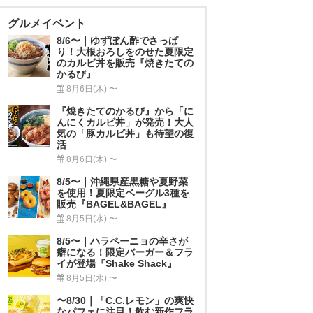
グルメイベント
8/6〜｜ゆずぽん酢でさっぱ
り！大根おろしをのせた夏限定
のカルビ丼を販売『焼きたての
かるび』
8月6日(木) 〜
『焼きたてのかるび』から「に
んにくカルビ丼」が発売！大人
気の「豚カルビ丼」も待望の復
活
8月6日(木) 〜
8/5〜｜沖縄県産黒糖や夏野菜
を使用！夏限定ベーグル3種を
販売『BAGEL&BAGEL』
8月5日(水) 〜
8/5〜｜ハラペーニョの辛さが
癖になる！限定バーガー＆フラ
イが登場『Shake Shack』
8月5日(水) 〜
〜8/30｜「C.C.レモン」の爽快
なパフェに注目！飲む新作フラ