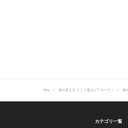
favy
海の見える そごう屋上ビアガーデン
海
カテゴリ一覧