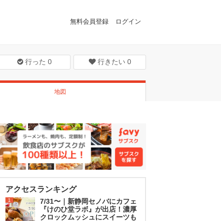
無料会員登録
ログイン
行った
0
行きたい
0
地図
アクセスランキング
1
7/31〜｜新静岡セノバにカフェ
『けのひ堂ラボ』が出店！濃厚
クロックムッシュにスイーツも