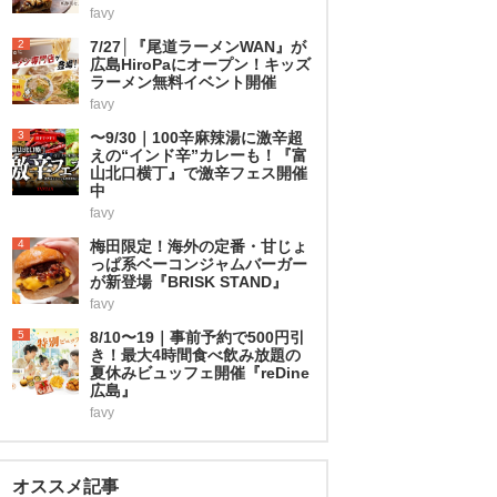
favy
2
7/27│『尾道ラーメンWAN』が
広島HiroPaにオープン！キッズ
ラーメン無料イベント開催
favy
3
〜9/30｜100辛麻辣湯に激辛超
えの“インド辛”カレーも！『富
山北口横丁』で激辛フェス開催
中
favy
4
梅田限定！海外の定番・甘じょ
っぱ系ベーコンジャムバーガー
が新登場『BRISK STAND』
favy
5
8/10〜19｜事前予約で500円引
き！最大4時間食べ飲み放題の
夏休みビュッフェ開催『reDine
広島』
favy
オススメ記事