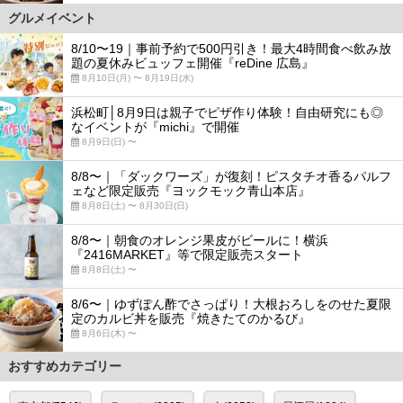
グルメイベント
8/10〜19｜事前予約で500円引き！最大4時間食べ飲み放
題の夏休みビュッフェ開催『reDine 広島』
8月10日(月) 〜 8月19日(水)
浜松町│8月9日は親子でピザ作り体験！自由研究にも◎
なイベントが『michi』で開催
8月9日(日) 〜
8/8〜｜「ダックワーズ」が復刻！ピスタチオ香るパルフ
ェなど限定販売『ヨックモック青山本店』
8月8日(土) 〜 8月30日(日)
8/8〜｜朝食のオレンジ果皮がビールに！横浜
『2416MARKET』等で限定販売スタート
8月8日(土) 〜
8/6〜｜ゆずぽん酢でさっぱり！大根おろしをのせた夏限
定のカルビ丼を販売『焼きたてのかるび』
8月6日(木) 〜
おすすめカテゴリー