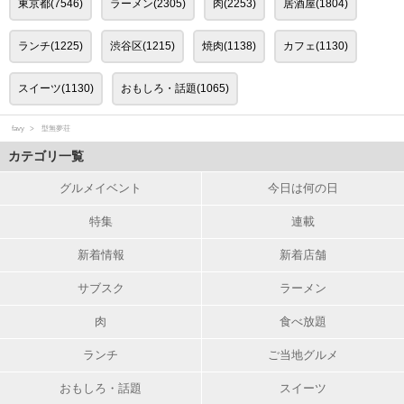
東京都(7546)
ラーメン(2305)
肉(2253)
居酒屋(1804)
ランチ(1225)
渋谷区(1215)
焼肉(1138)
カフェ(1130)
スイーツ(1130)
おもしろ・話題(1065)
favy
型無夢荘
カテゴリ一覧
グルメイベント
今日は何の日
特集
連載
新着情報
新着店舗
サブスク
ラーメン
肉
食べ放題
ランチ
ご当地グルメ
おもしろ・話題
スイーツ