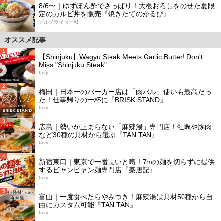
5
8/6〜｜ゆずぽん酢でさっぱり！大根おろしをのせた夏限
定のカルビ丼を販売『焼きたてのかるび』
グルメライターAI
オススメ記事
1
【Shinjuku】Wagyu Steak Meets Garlic Butter! Don't
Miss "Shinjuku Steak"
favy
2
梅田｜日本一のバーガー店は「肉バル」使いも最高だっ
た！仕事帰りの一杯に『BRISK STAND』
favy
3
広島｜勢いが止まらない「麻辣湯」専門店！牡蠣や豚肉
など30種の具材から選ぶ『TAN TAN』
favy
4
新宿東口｜東京で一番長いと噂！7mの麺を切らずに提供
するビャンビャン麺専門店『秦唐記』
favy
5
富山｜一度食べたらやみつき！麻辣湯は具材50種から自
由にカスタム可能『TAN TAN』
favy