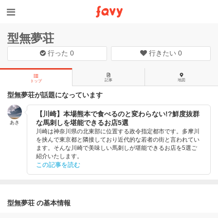
型無夢荘
行った
0
行きたい
0
記事
地図
トップ
型無夢荘が話題になっています
【川崎】本場熊本で食べるのと変わらない!?鮮度抜群
な馬刺しを堪能できるお店5選
あき
川崎は神奈川県の北東部に位置する政令指定都市です。多摩川
を挟んで東京都と隣接しており近代的な若者の街と言われてい
ます。そんな川崎で美味しい馬刺しが堪能できるお店を5選ご
紹介いたします。
この記事を読む
型無夢荘 の基本情報