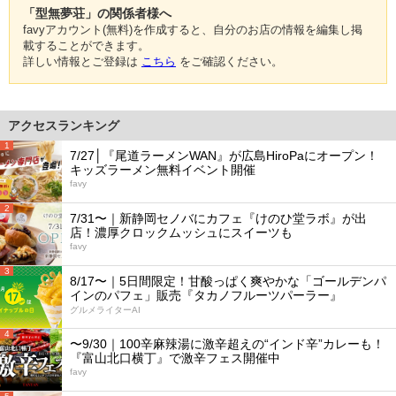
「型無夢荘」の関係者様へ
favyアカウント(無料)を作成すると、自分のお店の情報を編集し掲
載することができます。
詳しい情報とご登録は
こちら
をご確認ください。
アクセスランキング
1
7/27│『尾道ラーメンWAN』が広島HiroPaにオープン！
キッズラーメン無料イベント開催
favy
2
7/31〜｜新静岡セノバにカフェ『けのひ堂ラボ』が出
店！濃厚クロックムッシュにスイーツも
favy
3
8/17〜｜5日間限定！甘酸っぱく爽やかな「ゴールデンパ
インのパフェ」販売『タカノフルーツパーラー』
グルメライターAI
4
〜9/30｜100辛麻辣湯に激辛超えの“インド辛”カレーも！
『富山北口横丁』で激辛フェス開催中
favy