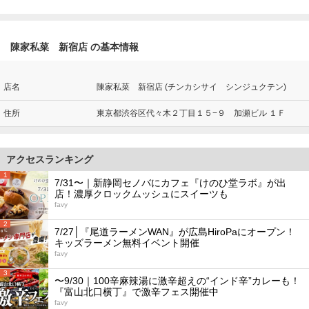
陳家私菜 新宿店 の基本情報
店名
陳家私菜 新宿店 (チンカシサイ シンジュクテン)
住所
東京都渋谷区代々木２丁目１５−９ 加瀬ビル １Ｆ
アクセスランキング
1
7/31〜｜新静岡セノバにカフェ『けのひ堂ラボ』が出
店！濃厚クロックムッシュにスイーツも
favy
2
7/27│『尾道ラーメンWAN』が広島HiroPaにオープン！
キッズラーメン無料イベント開催
favy
3
〜9/30｜100辛麻辣湯に激辛超えの“インド辛”カレーも！
『富山北口横丁』で激辛フェス開催中
favy