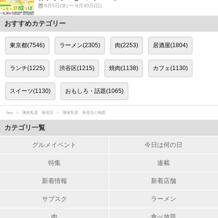
8月5日(水) 〜 8月30日(日)
おすすめカテゴリー
東京都(7546)
ラーメン(2305)
肉(2253)
居酒屋(1804)
ランチ(1225)
渋谷区(1215)
焼肉(1138)
カフェ(1130)
スイーツ(1130)
おもしろ・話題(1065)
favy
陳家私菜 新宿店
陳家私菜 新宿店の地図
カテゴリ一覧
グルメイベント
今日は何の日
特集
連載
新着情報
新着店舗
サブスク
ラーメン
肉
食べ放題