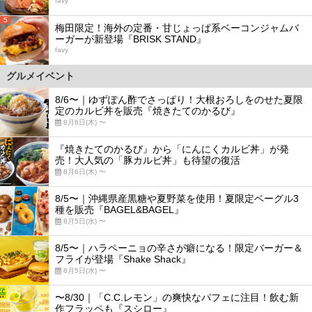
favy
5
梅田限定！海外の定番・甘じょっぱ系ベーコンジャムバ
ーガーが新登場『BRISK STAND』
favy
グルメイベント
8/6〜｜ゆずぽん酢でさっぱり！大根おろしをのせた夏限
定のカルビ丼を販売『焼きたてのかるび』
8月6日(木) 〜
『焼きたてのかるび』から「にんにくカルビ丼」が発
売！大人気の「豚カルビ丼」も待望の復活
8月6日(木) 〜
8/5〜｜沖縄県産黒糖や夏野菜を使用！夏限定ベーグル3
種を販売『BAGEL&BAGEL』
8月5日(水) 〜
8/5〜｜ハラペーニョの辛さが癖になる！限定バーガー＆
フライが登場『Shake Shack』
8月5日(水) 〜
〜8/30｜「C.C.レモン」の爽快なパフェに注目！飲む新
作フラッペも『スシロー』