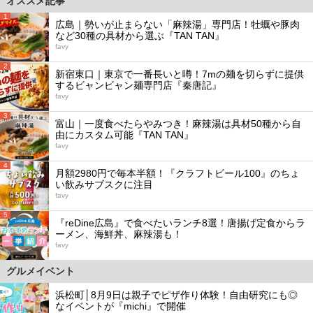
オススメ記事
1
広島｜勢いが止まらない「麻辣湯」専門店！牡蠣や豚肉
など30種の具材から選ぶ『TAN TAN』
favy
2
新宿東口｜東京で一番長いと噂！7mの麺を切らずに提供
するビャンビャン麺専門店『秦唐記』
favy
3
富山｜一度食べたらやみつき！麻辣湯は具材50種から自
由にカスタム可能『TAN TAN』
favy
4
月額2980円で毎本半額！『クラフトビール100』のちょ
い飲みサブスクに注目
favy
5
『reDine広島』で食べたいランチ8選！唐揚げ定食からラ
ーメン、海鮮丼、麻辣湯も！
favy
グルメイベント
浜松町│8月9日は親子でピザ作り体験！自由研究にも◎
なイベントが『michi』で開催