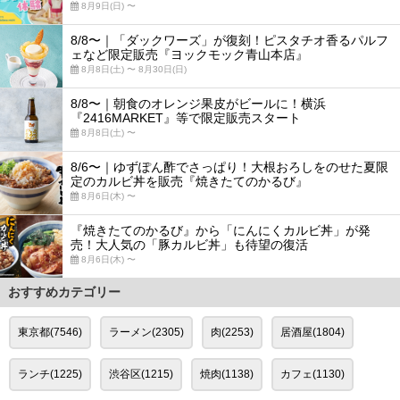
8月9日(日) 〜
8/8〜｜「ダックワーズ」が復刻！ピスタチオ香るパルフ
ェなど限定販売『ヨックモック青山本店』
8月8日(土) 〜 8月30日(日)
8/8〜｜朝食のオレンジ果皮がビールに！横浜
『2416MARKET』等で限定販売スタート
8月8日(土) 〜
8/6〜｜ゆずぽん酢でさっぱり！大根おろしをのせた夏限
定のカルビ丼を販売『焼きたてのかるび』
8月6日(木) 〜
『焼きたてのかるび』から「にんにくカルビ丼」が発
売！大人気の「豚カルビ丼」も待望の復活
8月6日(木) 〜
おすすめカテゴリー
東京都(7546)
ラーメン(2305)
肉(2253)
居酒屋(1804)
ランチ(1225)
渋谷区(1215)
焼肉(1138)
カフェ(1130)