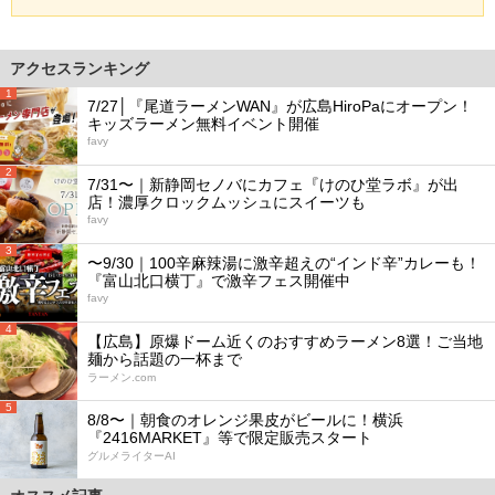
アクセスランキング
1
7/27│『尾道ラーメンWAN』が広島HiroPaにオープン！
キッズラーメン無料イベント開催
favy
2
7/31〜｜新静岡セノバにカフェ『けのひ堂ラボ』が出
店！濃厚クロックムッシュにスイーツも
favy
3
〜9/30｜100辛麻辣湯に激辛超えの“インド辛”カレーも！
『富山北口横丁』で激辛フェス開催中
favy
4
【広島】原爆ドーム近くのおすすめラーメン8選！ご当地
麺から話題の一杯まで
ラーメン.com
5
8/8〜｜朝食のオレンジ果皮がビールに！横浜
『2416MARKET』等で限定販売スタート
グルメライターAI