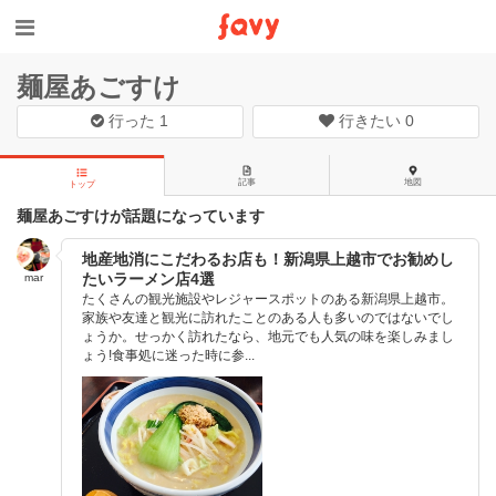
麺屋あごすけ
行った
1
行きたい
0
記事
地図
トップ
麺屋あごすけが話題になっています
地産地消にこだわるお店も！新潟県上越市でお勧めし
たいラーメン店4選
mar
たくさんの観光施設やレジャースポットのある新潟県上越市。
家族や友達と観光に訪れたことのある人も多いのではないでし
ょうか。せっかく訪れたなら、地元でも人気の味を楽しみまし
ょう!食事処に迷った時に参...