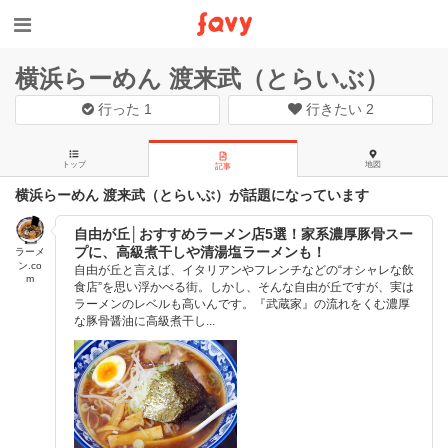
横浜らーめん 渡来武（とらいぶ）
行った
1
行きたい
2
トップ
地図
記事
横浜らーめん 渡来武（とらいぶ）が話題になっています
自由が丘│おすすめラーメン店5選！家系濃厚豚骨スー
プに、高級煮干しや清湯塩ラーメンも！
ラーメ
ン.co
自由が丘と言えば、イタリアンやフレンチなどの“オシャレな飲
m
食店”を思い浮かべる街。しかし、そんな自由が丘ですが、実は
ラーメンのレベルも高いんです。『武蔵家』の流れをくむ濃厚
な豚骨醤油に高級煮干し...