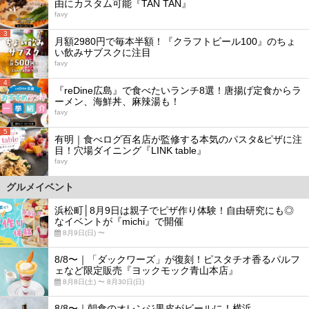
由にカスタム可能『TAN TAN』
favy
3
月額2980円で毎本半額！『クラフトビール100』のちょ
い飲みサブスクに注目
favy
4
『reDine広島』で食べたいランチ8選！唐揚げ定食からラ
ーメン、海鮮丼、麻辣湯も！
favy
5
有明｜食べログ百名店が監修する本気のパスタ&ピザに注
目！穴場ダイニング『LINK table』
favy
グルメイベント
浜松町│8月9日は親子でピザ作り体験！自由研究にも◎
なイベントが『michi』で開催
8月9日(日) 〜
8/8〜｜「ダックワーズ」が復刻！ピスタチオ香るパルフ
ェなど限定販売『ヨックモック青山本店』
8月8日(土) 〜 8月30日(日)
8/8〜｜朝食のオレンジ果皮がビールに！横浜