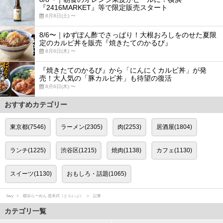
『2416MARKET』等で限定販売スタート
8月8日(土) 〜
8/6〜｜ゆずぽん酢でさっぱり！大根おろしをのせた夏限
定のカルビ丼を販売『焼きたてのかるび』
8月6日(木) 〜
『焼きたてのかるび』から「にんにくカルビ丼」が発
売！大人気の「豚カルビ丼」も待望の復活
8月6日(木) 〜
おすすめカテゴリー
東京都(7546)
ラーメン(2305)
肉(2253)
居酒屋(1804)
ランチ(1225)
渋谷区(1215)
焼肉(1138)
カフェ(1130)
スイーツ(1130)
おもしろ・話題(1065)
favy
横浜らーめん 渡来武（とらいぶ）
記事
カテゴリ一覧