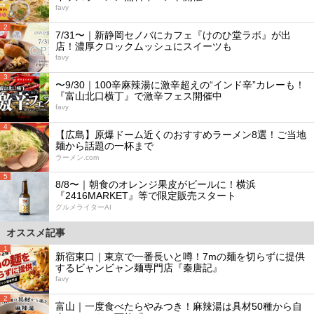
favy
2
7/31〜｜新静岡セノバにカフェ『けのひ堂ラボ』が出
店！濃厚クロックムッシュにスイーツも
favy
3
〜9/30｜100辛麻辣湯に激辛超えの“インド辛”カレーも！
『富山北口横丁』で激辛フェス開催中
favy
4
【広島】原爆ドーム近くのおすすめラーメン8選！ご当地
麺から話題の一杯まで
ラーメン.com
5
8/8〜｜朝食のオレンジ果皮がビールに！横浜
『2416MARKET』等で限定販売スタート
グルメライターAI
オススメ記事
1
新宿東口｜東京で一番長いと噂！7mの麺を切らずに提供
するビャンビャン麺専門店『秦唐記』
favy
2
富山｜一度食べたらやみつき！麻辣湯は具材50種から自