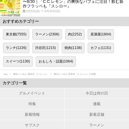
〜8/30｜「C.C.レモン」の爽快なパフェに注目！飲む新
作フラッペも『スシロー』
8月5日(水) 〜 8月30日(日)
おすすめカテゴリー
東京都(7555)
ラーメン(2306)
肉(2252)
居酒屋(1804)
ランチ(1226)
渋谷区(1215)
焼肉(1138)
カフェ(1131)
スイーツ(1130)
おもしろ・話題(1064)
favy
横浜らーめん 渡来武（とらいぶ）
横浜らーめん 渡来武（とらいぶ）の地図
カテゴリ一覧
グルメイベント
今日は何の日
特集
連載
新着情報
新着店舗
サブスク
ラーメン