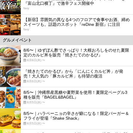
『富山北口横丁』で激辛フェス開催中
favy
5
【新宿】雰囲気の異なる4つのフロアで食事やお酒、締め
スイーツも。話題のスポット『reDine 新宿』に注目
favy
グルメイベント
8/6〜｜ゆずぽん酢でさっぱり！大根おろしをのせた夏限
定のカルビ丼を販売『焼きたてのかるび』
8月6日(木) 〜
『焼きたてのかるび』から「にんにくカルビ丼」が発
売！大人気の「豚カルビ丼」も待望の復活
8月6日(木) 〜
8/5〜｜沖縄県産黒糖や夏野菜を使用！夏限定ベーグル3
種を販売『BAGEL&BAGEL』
8月5日(水) 〜
8/5〜｜ハラペーニョの辛さが癖になる！限定バーガー＆
フライが登場『Shake Shack』
8月5日(水) 〜