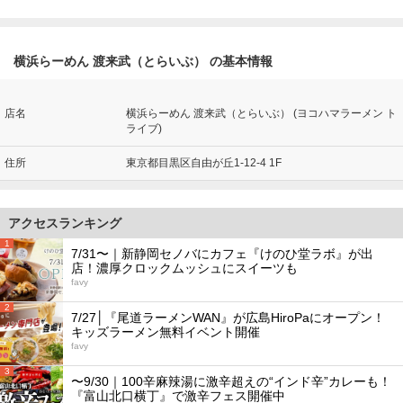
横浜らーめん 渡来武（とらいぶ） の基本情報
店名
横浜らーめん 渡来武（とらいぶ） (ヨコハマラーメン ト
ライブ)
住所
東京都目黒区自由が丘1-12-4 1F
アクセスランキング
1
7/31〜｜新静岡セノバにカフェ『けのひ堂ラボ』が出
店！濃厚クロックムッシュにスイーツも
favy
2
7/27│『尾道ラーメンWAN』が広島HiroPaにオープン！
キッズラーメン無料イベント開催
favy
3
〜9/30｜100辛麻辣湯に激辛超えの“インド辛”カレーも！
『富山北口横丁』で激辛フェス開催中