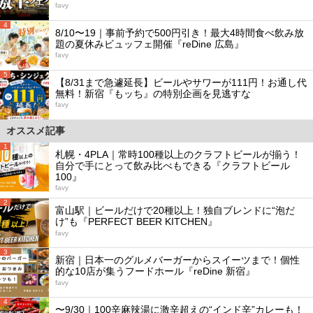
favy
4
8/10〜19｜事前予約で500円引き！最大4時間食べ飲み放
題の夏休みビュッフェ開催『reDine 広島』
favy
5
【8/31まで急遽延長】ビールやサワーが111円！お通し代
無料！新宿『もッち』の特別企画を見逃すな
favy
オススメ記事
1
札幌・4PLA｜常時100種以上のクラフトビールが揃う！
自分で手にとって飲み比べもできる『クラフトビール
100』
favy
2
富山駅｜ビールだけで20種以上！独自ブレンドに“泡だ
け”も『PERFECT BEER KITCHEN』
favy
3
新宿｜日本一のグルメバーガーからスイーツまで！個性
的な10店が集うフードホール『reDine 新宿』
favy
4
〜9/30｜100辛麻辣湯に激辛超えの“インド辛”カレーも！