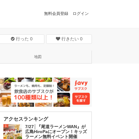
無料会員登録
ログイン
行った
0
行きたい
0
地図
アクセスランキング
1
7/27│『尾道ラーメンWAN』が
広島HiroPaにオープン！キッズ
ラーメン無料イベント開催