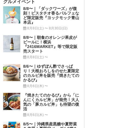
グルメイベント
8/8〜｜「ダックワーズ」が復
刻！ピスタチオ香るパルフェな
ど限定販売『ヨックモック青山
本店』
8月8日(土) 〜 8月30日(日)
8/8〜｜朝食のオレンジ果皮が
ビールに！横浜
『2416MARKET』等で限定販
売スタート
8月8日(土) 〜
8/6〜｜ゆずぽん酢でさっぱ
り！大根おろしをのせた夏限定
のカルビ丼を販売『焼きたての
かるび』
8月6日(木) 〜
『焼きたてのかるび』から「に
んにくカルビ丼」が発売！大人
気の「豚カルビ丼」も待望の復
活
8月6日(木) 〜
8/5〜｜沖縄県産黒糖や夏野菜