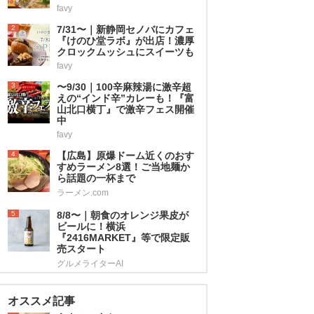
favy
2
7/31〜｜新静岡セノバにカフェ
『けのひ堂ラボ』が出店！濃厚
クロックムッシュにスイーツも
favy
3
〜9/30｜100辛麻辣湯に激辛超
えの“インド辛”カレーも！『富
山北口横丁』で激辛フェス開催
中
favy
4
【広島】原爆ドーム近くのおす
すめラーメン8選！ご当地麺か
ら話題の一杯まで
ラーメン.com
5
8/8〜｜朝食のオレンジ果皮が
ビールに！横浜
『2416MARKET』等で限定販
売スタート
グルメライターAI
オススメ記事