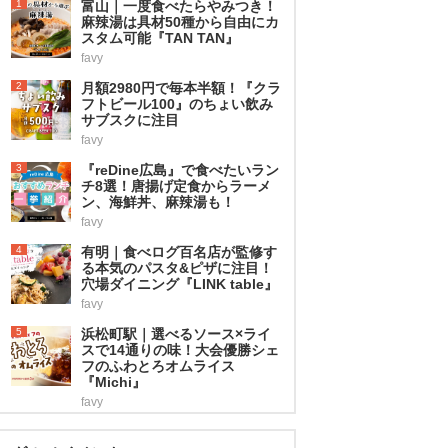
1
富山｜一度食べたらやみつき！
麻辣湯は具材50種から自由にカ
スタム可能『TAN TAN』
favy
2
月額2980円で毎本半額！『クラ
フトビール100』のちょい飲み
サブスクに注目
favy
3
『reDine広島』で食べたいラン
チ8選！唐揚げ定食からラーメ
ン、海鮮丼、麻辣湯も！
favy
4
有明｜食べログ百名店が監修す
る本気のパスタ&ピザに注目！
穴場ダイニング『LINK table』
favy
5
浜松町駅｜選べるソース×ライ
スで14通りの味！大会優勝シェ
フのふわとろオムライス
『Michi』
favy