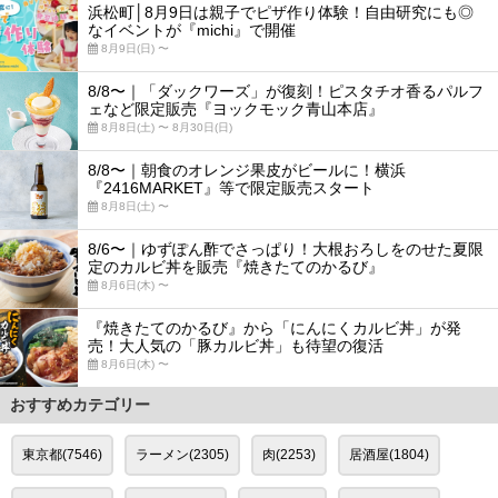
浜松町│8月9日は親子でピザ作り体験！自由研究にも◎
なイベントが『michi』で開催
8月9日(日) 〜
8/8〜｜「ダックワーズ」が復刻！ピスタチオ香るパルフ
ェなど限定販売『ヨックモック青山本店』
8月8日(土) 〜 8月30日(日)
8/8〜｜朝食のオレンジ果皮がビールに！横浜
『2416MARKET』等で限定販売スタート
8月8日(土) 〜
8/6〜｜ゆずぽん酢でさっぱり！大根おろしをのせた夏限
定のカルビ丼を販売『焼きたてのかるび』
8月6日(木) 〜
『焼きたてのかるび』から「にんにくカルビ丼」が発
売！大人気の「豚カルビ丼」も待望の復活
8月6日(木) 〜
おすすめカテゴリー
東京都(7546)
ラーメン(2305)
肉(2253)
居酒屋(1804)