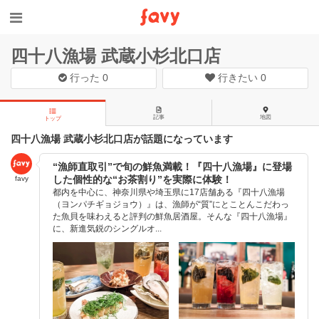
四十八漁場 武蔵小杉北口店
行った
0
行きたい
0
記事
地図
トップ
四十八漁場 武蔵小杉北口店が話題になっています
“漁師直取引”で旬の鮮魚満載！『四十八漁場』に登場
した個性的な“お茶割り”を実際に体験！
favy
都内を中心に、神奈川県や埼玉県に17店舗ある『四十八漁場
（ヨンパチギョジョウ）』は、漁師が“質”にとことんこだわっ
た魚貝を味わえると評判の鮮魚居酒屋。そんな『四十八漁場』
に、新進気鋭のシングルオ...