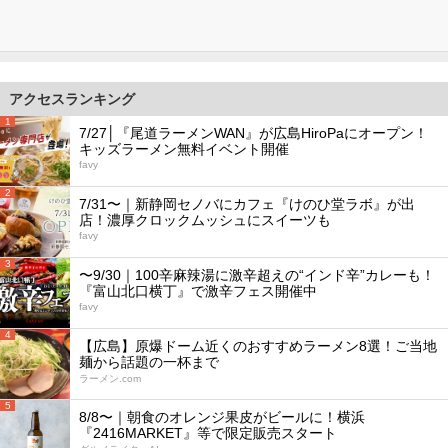
アクセスランキング
1
7/27│『尾道ラーメンWAN』が広島HiroPaにオープン！
キッズラーメン無料イベント開催
favy
2
7/31〜｜新静岡セノバにカフェ『けのひ堂ラボ』が出
店！濃厚クロックムッシュにスイーツも
favy
3
〜9/30｜100辛麻辣湯に激辛超えの“インド辛”カレーも！
『富山北口横丁』で激辛フェス開催中
favy
4
【広島】原爆ドーム近くのおすすめラーメン8選！ご当地
麺から話題の一杯まで
ラーメン.com
5
8/8〜｜朝食のオレンジ果皮がビールに！横浜
『2416MARKET』等で限定販売スタート