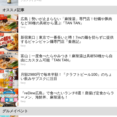
グルメライターAI
オススメ記事
1
広島｜勢いが止まらない「麻辣湯」専門店！牡蠣や豚肉
など30種の具材から選ぶ『TAN TAN』
favy
2
新宿東口｜東京で一番長いと噂！7mの麺を切らずに提供
するビャンビャン麺専門店『秦唐記』
favy
3
富山｜一度食べたらやみつき！麻辣湯は具材50種から自
由にカスタム可能『TAN TAN』
favy
4
月額2980円で毎本半額！『クラフトビール100』のちょ
い飲みサブスクに注目
favy
5
『reDine広島』で食べたいランチ8選！唐揚げ定食からラ
ーメン、海鮮丼、麻辣湯も！
favy
グルメイベント