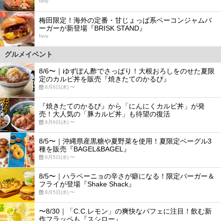
favy
5
梅田限定！海外の定番・甘じょっぱ系ベーコンジャムバ
ーガーが新登場『BRISK STAND』
favy
グルメイベント
8/6〜｜ゆずぽん酢でさっぱり！大根おろしをのせた夏限
定のカルビ丼を販売『焼きたてのかるび』
8月6日(木) 〜
『焼きたてのかるび』から「にんにくカルビ丼」が発
売！大人気の「豚カルビ丼」も待望の復活
8月6日(木) 〜
8/5〜｜沖縄県産黒糖や夏野菜を使用！夏限定ベーグル3
種を販売『BAGEL&BAGEL』
8月5日(水) 〜
8/5〜｜ハラペーニョの辛さが癖になる！限定バーガー＆
フライが登場『Shake Shack』
8月5日(水) 〜
〜8/30｜「C.C.レモン」の爽快なパフェに注目！飲む新
作フラッペも『スシロー』