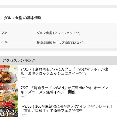
ダルマ食堂 の基本情報
店名
ダルマ食堂 (ダルマショクドウ)
住所
新潟県新潟市中央区南笹口2-3-40
アクセスランキング
1
7/31〜｜新静岡セノバにカフェ『けのひ堂ラボ』が出
店！濃厚クロックムッシュにスイーツも
favy
2
7/27│『尾道ラーメンWAN』が広島HiroPaにオープン！
キッズラーメン無料イベント開催
favy
3
〜9/30｜100辛麻辣湯に激辛超えの“インド辛”カレーも！
『富山北口横丁』で激辛フェス開催中
favy