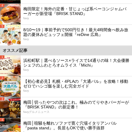
4
梅田限定！海外の定番・甘じょっぱ系ベーコンジャムバ
ーガーが新登場『BRISK STAND』
favy
5
8/10〜19｜事前予約で500円引き！最大4時間食べ飲み放
題の夏休みビュッフェ開催『reDine 広島』
favy
オススメ記事
1
浜松町駅｜選べるソース×ライスで14通りの味！大会優勝
シェフのふわとろオムライス『Michi』
favy
2
【初心者必見】札幌・4PLAの『大通バル』を攻略！移動
ゼロでハシゴ飯を楽しむ完全ガイド
favy
3
梅田│切ったやつの次はこれ。極みのてりやきバーガーが
『BRISK STAND』の新定番！
favyグルメニュース
4
梅田│喧騒を離れソファで寛ぐ穴場イタリアンバル
『pasta stand』。長居もOKで使い勝手抜群