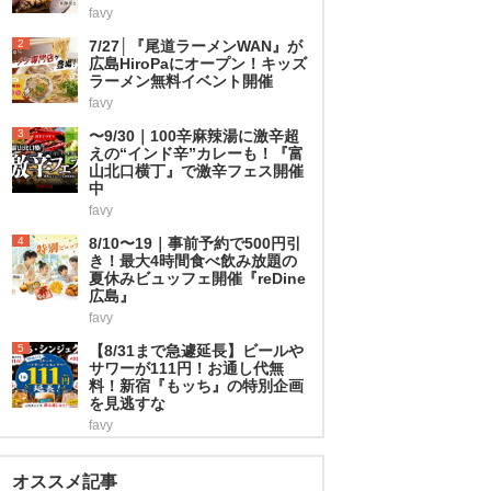
favy
2
7/27│『尾道ラーメンWAN』が
広島HiroPaにオープン！キッズ
ラーメン無料イベント開催
favy
3
〜9/30｜100辛麻辣湯に激辛超
えの“インド辛”カレーも！『富
山北口横丁』で激辛フェス開催
中
favy
4
8/10〜19｜事前予約で500円引
き！最大4時間食べ飲み放題の
夏休みビュッフェ開催『reDine
広島』
favy
5
【8/31まで急遽延長】ビールや
サワーが111円！お通し代無
料！新宿『もッち』の特別企画
を見逃すな
favy
オススメ記事