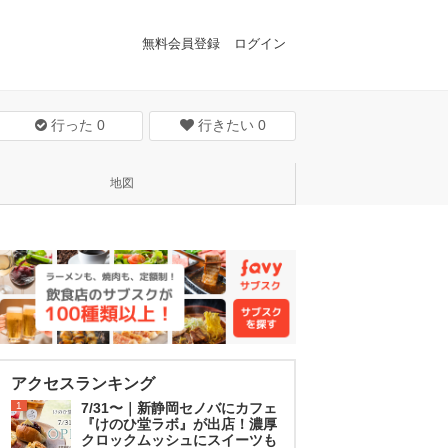
無料会員登録
ログイン
行った
0
行きたい
0
地図
アクセスランキング
1
7/31〜｜新静岡セノバにカフェ
『けのひ堂ラボ』が出店！濃厚
クロックムッシュにスイーツも