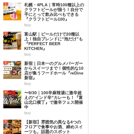
1
札幌・4PLA｜常時100種以上の
クラフトビールが揃う！自分で
手にとって飲み比べもできる
『クラフトビール100』
favy
2
富山駅｜ビールだけで20種以
上！独自ブレンドに“泡だけ”も
『PERFECT BEER
KITCHEN』
favy
3
新宿｜日本一のグルメバーガー
からスイーツまで！個性的な10
店が集うフードホール『reDine
新宿』
favy
4
〜9/30｜100辛麻辣湯に激辛超
えの“インド辛”カレーも！『富
山北口横丁』で激辛フェス開催
中
favy
5
【新宿】雰囲気の異なる4つの
フロアで食事やお酒、締めスイ
ーツも。話題のスポット