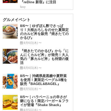
『reDine 新宿』に注目
favy
グルメイベント
8/6〜｜ゆずぽん酢でさっぱ
り！大根おろしをのせた夏限定
のカルビ丼を販売『焼きたての
かるび』
8月6日(木) 〜
『焼きたてのかるび』から「に
んにくカルビ丼」が発売！大人
気の「豚カルビ丼」も待望の復
活
8月6日(木) 〜
8/5〜｜沖縄県産黒糖や夏野菜
を使用！夏限定ベーグル3種を
販売『BAGEL&BAGEL』
8月5日(水) 〜
8/5〜｜ハラペーニョの辛さが
癖になる！限定バーガー＆フラ
イが登場『Shake Shack』
8月5日(水) 〜