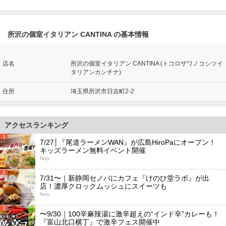
所沢の個室イタリアン CANTINA の基本情報
店名
所沢の個室イタリアン CANTINA (トコロザワノコシツイ
タリアンカンチナ)
住所
埼玉県所沢市日吉町2-2
アクセスランキング
1
7/27│『尾道ラーメンWAN』が広島HiroPaにオープン！
キッズラーメン無料イベント開催
favy
2
7/31〜｜新静岡セノバにカフェ『けのひ堂ラボ』が出
店！濃厚クロックムッシュにスイーツも
favy
3
〜9/30｜100辛麻辣湯に激辛超えの“インド辛”カレーも！
『富山北口横丁』で激辛フェス開催中