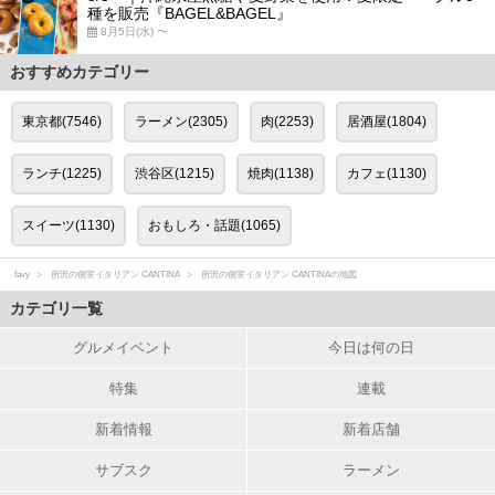
種を販売『BAGEL&BAGEL』
8月5日(水) 〜
おすすめカテゴリー
東京都(7546)
ラーメン(2305)
肉(2253)
居酒屋(1804)
ランチ(1225)
渋谷区(1215)
焼肉(1138)
カフェ(1130)
スイーツ(1130)
おもしろ・話題(1065)
favy
所沢の個室イタリアン CANTINA
所沢の個室イタリアン CANTINAの地図
カテゴリ一覧
グルメイベント
今日は何の日
特集
連載
新着情報
新着店舗
サブスク
ラーメン