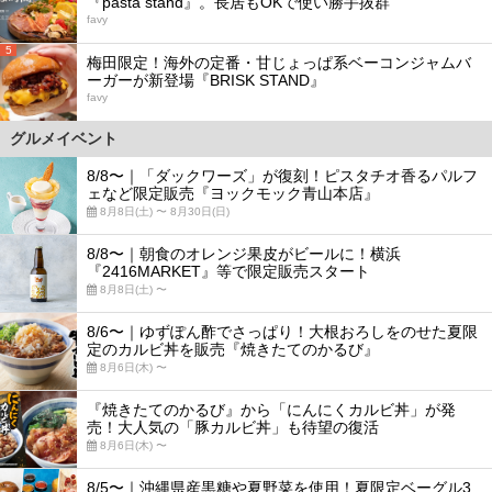
『pasta stand』。長居もOKで使い勝手抜群
favy
5
梅田限定！海外の定番・甘じょっぱ系ベーコンジャムバ
ーガーが新登場『BRISK STAND』
favy
グルメイベント
8/8〜｜「ダックワーズ」が復刻！ピスタチオ香るパルフ
ェなど限定販売『ヨックモック青山本店』
8月8日(土) 〜 8月30日(日)
8/8〜｜朝食のオレンジ果皮がビールに！横浜
『2416MARKET』等で限定販売スタート
8月8日(土) 〜
8/6〜｜ゆずぽん酢でさっぱり！大根おろしをのせた夏限
定のカルビ丼を販売『焼きたてのかるび』
8月6日(木) 〜
『焼きたてのかるび』から「にんにくカルビ丼」が発
売！大人気の「豚カルビ丼」も待望の復活
8月6日(木) 〜
8/5〜｜沖縄県産黒糖や夏野菜を使用！夏限定ベーグル3