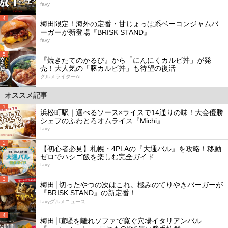
favy
4
梅田限定！海外の定番・甘じょっぱ系ベーコンジャムバ
ーガーが新登場『BRISK STAND』
favy
5
『焼きたてのかるび』から「にんにくカルビ丼」が発
売！大人気の「豚カルビ丼」も待望の復活
グルメライターAI
オススメ記事
1
浜松町駅｜選べるソース×ライスで14通りの味！大会優勝
シェフのふわとろオムライス『Michi』
favy
2
【初心者必見】札幌・4PLAの『大通バル』を攻略！移動
ゼロでハシゴ飯を楽しむ完全ガイド
favy
3
梅田│切ったやつの次はこれ。極みのてりやきバーガーが
『BRISK STAND』の新定番！
favyグルメニュース
4
梅田│喧騒を離れソファで寛ぐ穴場イタリアンバル