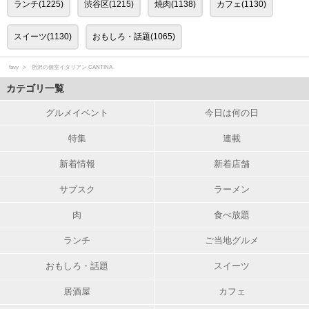
ランチ(1225)
渋谷区(1215)
焼肉(1138)
カフェ(1130)
スイーツ(1130)
おもしろ・話題(1065)
favy
所沢の個室イタリアン CANTINA
カテゴリ一覧
グルメイベント
今日は何の日
特集
連載
新着情報
新着店舗
サブスク
ラーメン
肉
食べ放題
ランチ
ご当地グルメ
おもしろ・話題
スイーツ
居酒屋
カフェ