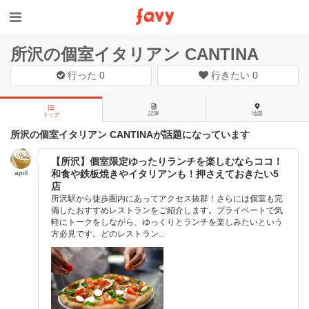
所沢の個室イタリアン CANTINA
行った
0
行きたい
0
記事
地図
トップ
所沢の個室イタリアン CANTINAが話題になっています
【所沢】個室限定ゆったりランチを楽しむならココ！
和食や鉄板焼きやイタリアンも！押さえておきたい5
april
店
所沢駅から徒歩圏内にあってアクセス抜群！さらには個室も完
備したおすすめレストランをご紹介します。プライベートで気
軽にトークをしながら、ゆっくりとランチを楽しみたいという
方必見です。どのレストラン...