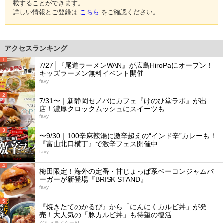
載することができます。
詳しい情報とご登録は
こちら
をご確認ください。
アクセスランキング
1
7/27│『尾道ラーメンWAN』が広島HiroPaにオープン！
キッズラーメン無料イベント開催
favy
2
7/31〜｜新静岡セノバにカフェ『けのひ堂ラボ』が出
店！濃厚クロックムッシュにスイーツも
favy
3
〜9/30｜100辛麻辣湯に激辛超えの“インド辛”カレーも！
『富山北口横丁』で激辛フェス開催中
favy
4
梅田限定！海外の定番・甘じょっぱ系ベーコンジャムバ
ーガーが新登場『BRISK STAND』
favy
5
『焼きたてのかるび』から「にんにくカルビ丼」が発
売！大人気の「豚カルビ丼」も待望の復活
グルメライターAI