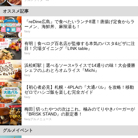
オススメ記事
1
『reDine広島』で食べたいランチ8選！唐揚げ定食からラ
ーメン、海鮮丼、麻辣湯も！
favy
2
有明｜食べログ百名店が監修する本気のパスタ&ピザに注
目！穴場ダイニング『LINK table』
favy
3
浜松町駅｜選べるソース×ライスで14通りの味！大会優勝
シェフのふわとろオムライス『Michi』
favy
4
【初心者必見】札幌・4PLAの『大通バル』を攻略！移動
ゼロでハシゴ飯を楽しむ完全ガイド
favy
5
梅田│切ったやつの次はこれ。極みのてりやきバーガーが
『BRISK STAND』の新定番！
favyグルメニュース
グルメイベント