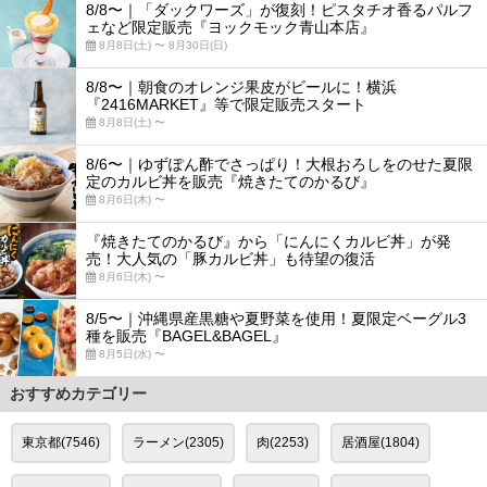
8/8〜｜「ダックワーズ」が復刻！ピスタチオ香るパルフ
ェなど限定販売『ヨックモック青山本店』
8月8日(土) 〜 8月30日(日)
8/8〜｜朝食のオレンジ果皮がビールに！横浜
『2416MARKET』等で限定販売スタート
8月8日(土) 〜
8/6〜｜ゆずぽん酢でさっぱり！大根おろしをのせた夏限
定のカルビ丼を販売『焼きたてのかるび』
8月6日(木) 〜
『焼きたてのかるび』から「にんにくカルビ丼」が発
売！大人気の「豚カルビ丼」も待望の復活
8月6日(木) 〜
8/5〜｜沖縄県産黒糖や夏野菜を使用！夏限定ベーグル3
種を販売『BAGEL&BAGEL』
8月5日(水) 〜
おすすめカテゴリー
東京都(7546)
ラーメン(2305)
肉(2253)
居酒屋(1804)