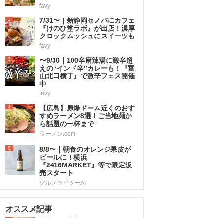
favy
2
7/31〜｜新静岡セノバにカフェ
『けのひ堂ラボ』が出店！濃厚
クロックムッシュにスイーツも
favy
3
〜9/30｜100辛麻辣湯に激辛超
えの“インド辛”カレーも！『富
山北口横丁』で激辛フェス開催
中
favy
4
【広島】原爆ドーム近くのおす
すめラーメン8選！ご当地麺か
ら話題の一杯まで
ラーメン.com
5
8/8〜｜朝食のオレンジ果皮が
ビールに！横浜
『2416MARKET』等で限定販
売スタート
グルメライターAI
オススメ記事