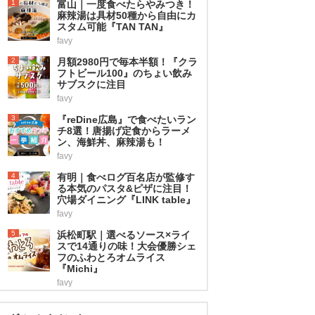
1
富山｜一度食べたらやみつき！
麻辣湯は具材50種から自由にカ
スタム可能『TAN TAN』
favy
2
月額2980円で毎本半額！『クラ
フトビール100』のちょい飲み
サブスクに注目
favy
3
『reDine広島』で食べたいラン
チ8選！唐揚げ定食からラーメ
ン、海鮮丼、麻辣湯も！
favy
4
有明｜食べログ百名店が監修す
る本気のパスタ&ピザに注目！
穴場ダイニング『LINK table』
favy
5
浜松町駅｜選べるソース×ライ
スで14通りの味！大会優勝シェ
フのふわとろオムライス
『Michi』
favy