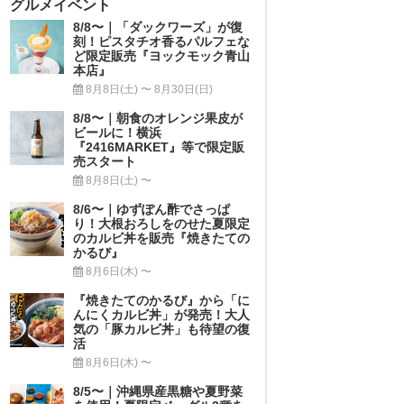
グルメイベント
8/8〜｜「ダックワーズ」が復
刻！ピスタチオ香るパルフェな
ど限定販売『ヨックモック青山
本店』
8月8日(土) 〜 8月30日(日)
8/8〜｜朝食のオレンジ果皮が
ビールに！横浜
『2416MARKET』等で限定販
売スタート
8月8日(土) 〜
8/6〜｜ゆずぽん酢でさっぱ
り！大根おろしをのせた夏限定
のカルビ丼を販売『焼きたての
かるび』
8月6日(木) 〜
『焼きたてのかるび』から「に
んにくカルビ丼」が発売！大人
気の「豚カルビ丼」も待望の復
活
8月6日(木) 〜
8/5〜｜沖縄県産黒糖や夏野菜