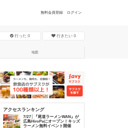
無料会員登録
ログイン
行った
0
行きたい
0
地図
アクセスランキング
1
7/27│『尾道ラーメンWAN』が
広島HiroPaにオープン！キッズ
ラーメン無料イベント開催