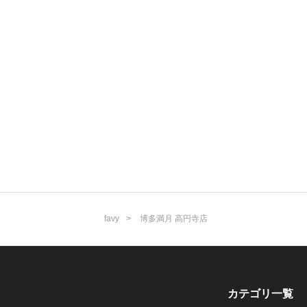
favy
博多満月 高円寺店
カテゴリ一覧