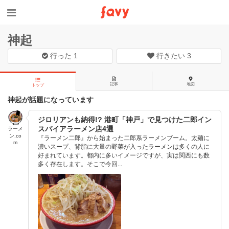
神起
行った
1
行きたい
3
記事
地図
トップ
神起が話題になっています
ジロリアンも納得!? 港町「神戸」で見つけた二郎イン
スパイアラーメン店4選
ラーメ
ン.co
『ラーメン二郎』から始まった二郎系ラーメンブーム。太麺に
m
濃いスープ、背脂に大量の野菜が入ったラーメンは多くの人に
好まれています。都内に多いイメージですが、実は関西にも数
多く存在します。そこで今回...