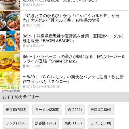
8月6日(木) 〜
『焼きたてのかるび』から「にんにくカルビ丼」が発
売！大人気の「豚カルビ丼」も待望の復活
8月6日(木) 〜
8/5〜｜沖縄県産黒糖や夏野菜を使用！夏限定ベーグル3
種を販売『BAGEL&BAGEL』
8月5日(水) 〜
8/5〜｜ハラペーニョの辛さが癖になる！限定バーガー＆
フライが登場『Shake Shack』
8月5日(水) 〜
〜8/30｜「C.C.レモン」の爽快なパフェに注目！飲む新
作フラッペも『スシロー』
8月5日(水) 〜 8月30日(日)
おすすめカテゴリー
東京都(7553)
ラーメン(2305)
肉(2252)
居酒屋(1804)
ランチ(1226)
渋谷区(1215)
焼肉(1138)
カフェ(1130)