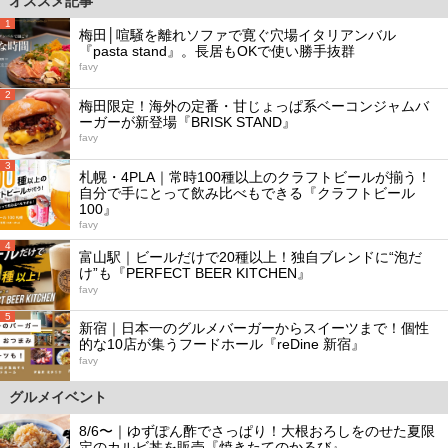
オススメ記事
1
梅田│喧騒を離れソファで寛ぐ穴場イタリアンバル
『pasta stand』。長居もOKで使い勝手抜群
favy
2
梅田限定！海外の定番・甘じょっぱ系ベーコンジャムバ
ーガーが新登場『BRISK STAND』
favy
3
札幌・4PLA｜常時100種以上のクラフトビールが揃う！
自分で手にとって飲み比べもできる『クラフトビール
100』
favy
4
富山駅｜ビールだけで20種以上！独自ブレンドに“泡だ
け”も『PERFECT BEER KITCHEN』
favy
5
新宿｜日本一のグルメバーガーからスイーツまで！個性
的な10店が集うフードホール『reDine 新宿』
favy
グルメイベント
8/6〜｜ゆずぽん酢でさっぱり！大根おろしをのせた夏限
定のカルビ丼を販売『焼きたてのかるび』