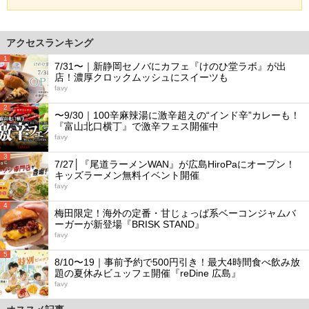
アクセスランキング
1
7/31〜｜新静岡セノバにカフェ『けのひ堂ラボ』が出
店！濃厚クロックムッシュにスイーツも
favy
2
〜9/30｜100辛麻辣湯に激辛超えの“インド辛”カレーも！
『富山北口横丁』で激辛フェス開催中
favy
3
7/27│『尾道ラーメンWAN』が広島HiroPaにオープン！
キッズラーメン無料イベント開催
favy
4
梅田限定！海外の定番・甘じょっぱ系ベーコンジャムバ
ーガーが新登場『BRISK STAND』
favy
5
8/10〜19｜事前予約で500円引き！最大4時間食べ飲み放
題の夏休みビュッフェ開催『reDine 広島』
favy