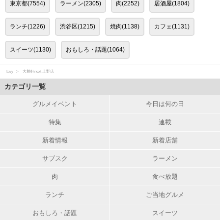
東京都(7554)
ラーメン(2305)
肉(2252)
居酒屋(1804)
ランチ(1226)
渋谷区(1215)
焼肉(1138)
カフェ(1131)
スイーツ(1130)
おもしろ・話題(1064)
favy
大勝軒next 上野店
カテゴリ一覧
グルメイベント
今日は何の日
特集
連載
新着情報
新着店舗
サブスク
ラーメン
肉
食べ放題
ランチ
ご当地グルメ
おもしろ・話題
スイーツ