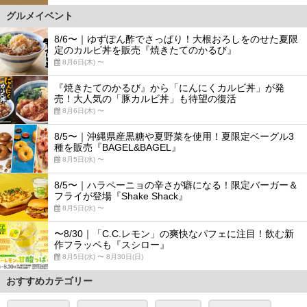
グルメイベント
8/6〜｜ゆずぽん酢でさっぱり！大根おろしをのせた夏限
定のカルビ丼を販売『焼きたてのかるび』
8月6日(木) 〜
『焼きたてのかるび』から「にんにくカルビ丼」が発
売！大人気の「豚カルビ丼」も待望の復活
8月6日(木) 〜
8/5〜｜沖縄県産黒糖や夏野菜を使用！夏限定ベーグル3
種を販売『BAGEL&BAGEL』
8月5日(水) 〜
8/5〜｜ハラペーニョの辛さが癖になる！限定バーガー＆
フライが登場『Shake Shack』
8月5日(水) 〜
〜8/30｜「C.C.レモン」の爽快なパフェに注目！飲む新
作フラッペも『スシロー』
8月5日(水) 〜 8月30日(日)
おすすめカテゴリー