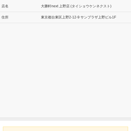
店名
大勝軒next 上野店 (タイショウケンネクスト)
住所
東京都台東区上野2-12-9 サンプラザ上野ビル1F