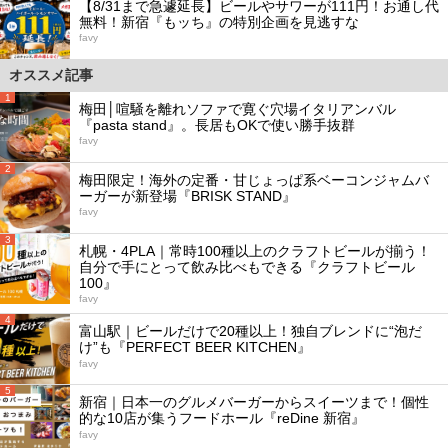
【8/31まで急遽延長】ビールやサワーが111円！お通し代
無料！新宿『もッち』の特別企画を見逃すな
favy
オススメ記事
1
梅田│喧騒を離れソファで寛ぐ穴場イタリアンバル
『pasta stand』。長居もOKで使い勝手抜群
favy
2
梅田限定！海外の定番・甘じょっぱ系ベーコンジャムバ
ーガーが新登場『BRISK STAND』
favy
3
札幌・4PLA｜常時100種以上のクラフトビールが揃う！
自分で手にとって飲み比べもできる『クラフトビール
100』
favy
4
富山駅｜ビールだけで20種以上！独自ブレンドに“泡だ
け”も『PERFECT BEER KITCHEN』
favy
5
新宿｜日本一のグルメバーガーからスイーツまで！個性
的な10店が集うフードホール『reDine 新宿』
favy