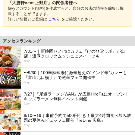
「大勝軒next 上野店」の関係者様へ
favyアカウント(無料)を作成すると、自分のお店の情報を編集し掲
載することができます。
詳しい情報とご登録は
こちら
をご確認ください。
アクセスランキング
1
7/31〜｜新静岡セノバにカフェ『けのひ堂ラボ』が出
店！濃厚クロックムッシュにスイーツも
favy
2
〜9/30｜100辛麻辣湯に激辛超えの“インド辛”カレーも！
『富山北口横丁』で激辛フェス開催中
favy
3
7/27│『尾道ラーメンWAN』が広島HiroPaにオープン！
キッズラーメン無料イベント開催
favy
4
8/10〜19｜事前予約で500円引き！最大4時間食べ飲み放
題の夏休みビュッフェ開催『reDine 広島』
favy
5