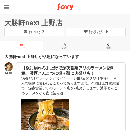
大勝軒next 上野店
行った
2
行きたい
5
記事
地図
トップ
大勝軒next 上野店が話題になっています
【欲に溺れろ】上野で深夜営業アリのラーメン店9
選。濃厚とんこつに担々麺に肉盛りも！
s.zero
深夜だけどラーメンが食べたーーい!!飲みの〆や仕事帰り、そ
んな衝動に襲われることってありますよね。今回は上野駅周辺
で、深夜営業アリのラーメン店を9店紹介します。濃厚とんこ
つラーメンから夜に染み渡...