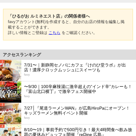
「ひるがお ルミネエスト店」の関係者様へ
favyアカウント(無料)を作成すると、自分のお店の情報を編集し掲
載することができます。
詳しい情報とご登録は
こちら
をご確認ください。
アクセスランキング
1
7/31〜｜新静岡セノバにカフェ『けのひ堂ラボ』が出
店！濃厚クロックムッシュにスイーツも
favy
2
〜9/30｜100辛麻辣湯に激辛超えの“インド辛”カレーも！
『富山北口横丁』で激辛フェス開催中
favy
3
7/27│『尾道ラーメンWAN』が広島HiroPaにオープン！
キッズラーメン無料イベント開催
favy
4
8/10〜19｜事前予約で500円引き！最大4時間食べ飲み放
題の夏休みビュッフェ開催『reDine 広島』