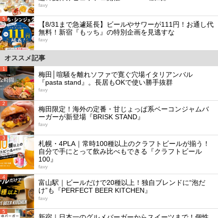
favy
5
【8/31まで急遽延長】ビールやサワーが111円！お通し代
無料！新宿『もッち』の特別企画を見逃すな
favy
オススメ記事
1
梅田│喧騒を離れソファで寛ぐ穴場イタリアンバル
『pasta stand』。長居もOKで使い勝手抜群
favy
2
梅田限定！海外の定番・甘じょっぱ系ベーコンジャムバ
ーガーが新登場『BRISK STAND』
favy
3
札幌・4PLA｜常時100種以上のクラフトビールが揃う！
自分で手にとって飲み比べもできる『クラフトビール
100』
favy
4
富山駅｜ビールだけで20種以上！独自ブレンドに“泡だ
け”も『PERFECT BEER KITCHEN』
favy
5
新宿｜日本一のグルメバーガーからスイーツまで！個性