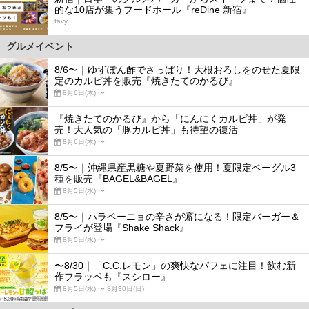
的な10店が集うフードホール『reDine 新宿』
favy
グルメイベント
8/6〜｜ゆずぽん酢でさっぱり！大根おろしをのせた夏限
定のカルビ丼を販売『焼きたてのかるび』
8月6日(木) 〜
『焼きたてのかるび』から「にんにくカルビ丼」が発
売！大人気の「豚カルビ丼」も待望の復活
8月6日(木) 〜
8/5〜｜沖縄県産黒糖や夏野菜を使用！夏限定ベーグル3
種を販売『BAGEL&BAGEL』
8月5日(水) 〜
8/5〜｜ハラペーニョの辛さが癖になる！限定バーガー＆
フライが登場『Shake Shack』
8月5日(水) 〜
〜8/30｜「C.C.レモン」の爽快なパフェに注目！飲む新
作フラッペも『スシロー』
8月5日(水) 〜 8月30日(日)