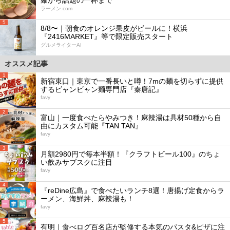
ラーメン.com
5
8/8〜｜朝食のオレンジ果皮がビールに！横浜
『2416MARKET』等で限定販売スタート
グルメライターAI
オススメ記事
1
新宿東口｜東京で一番長いと噂！7mの麺を切らずに提供
するビャンビャン麺専門店『秦唐記』
favy
2
富山｜一度食べたらやみつき！麻辣湯は具材50種から自
由にカスタム可能『TAN TAN』
favy
3
月額2980円で毎本半額！『クラフトビール100』のちょ
い飲みサブスクに注目
favy
4
『reDine広島』で食べたいランチ8選！唐揚げ定食からラ
ーメン、海鮮丼、麻辣湯も！
favy
5
有明｜食べログ百名店が監修する本気のパスタ&ピザに注