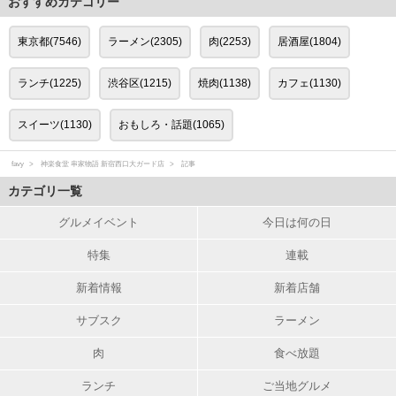
おすすめカテゴリー
東京都(7546)
ラーメン(2305)
肉(2253)
居酒屋(1804)
ランチ(1225)
渋谷区(1215)
焼肉(1138)
カフェ(1130)
スイーツ(1130)
おもしろ・話題(1065)
favy
神楽食堂 串家物語 新宿西口大ガード店
記事
カテゴリ一覧
グルメイベント
今日は何の日
特集
連載
新着情報
新着店舗
サブスク
ラーメン
肉
食べ放題
ランチ
ご当地グルメ