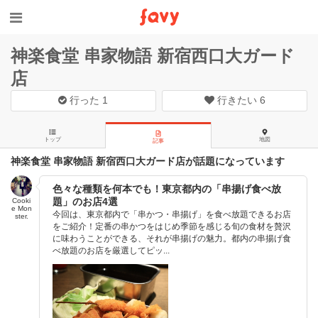
神楽食堂 串家物語 新宿西口大ガード
店
行った
1
行きたい
6
トップ
地図
記事
神楽食堂 串家物語 新宿西口大ガード店が話題になっています
色々な種類を何本でも！東京都内の「串揚げ食べ放
題」のお店4選
Cooki
e Mon
今回は、東京都内で「串かつ・串揚げ」を食べ放題できるお店
ster.
をご紹介！定番の串かつをはじめ季節を感じる旬の食材を贅沢
に味わうことができる、それが串揚げの魅力。都内の串揚げ食
べ放題のお店を厳選してピッ...