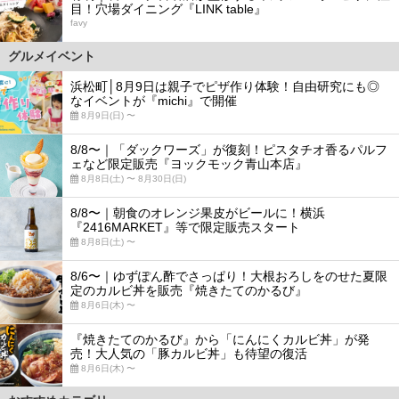
目！穴場ダイニング『LINK table』
favy
グルメイベント
浜松町│8月9日は親子でピザ作り体験！自由研究にも◎
なイベントが『michi』で開催
8月9日(日) 〜
8/8〜｜「ダックワーズ」が復刻！ピスタチオ香るパルフ
ェなど限定販売『ヨックモック青山本店』
8月8日(土) 〜 8月30日(日)
8/8〜｜朝食のオレンジ果皮がビールに！横浜
『2416MARKET』等で限定販売スタート
8月8日(土) 〜
8/6〜｜ゆずぽん酢でさっぱり！大根おろしをのせた夏限
定のカルビ丼を販売『焼きたてのかるび』
8月6日(木) 〜
『焼きたてのかるび』から「にんにくカルビ丼」が発
売！大人気の「豚カルビ丼」も待望の復活
8月6日(木) 〜