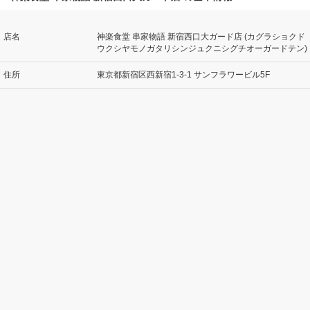
店名
神楽食堂 串家物語 新宿西口大ガード店 (カグラショクド
ウクシヤモノガタリシンジュクニシグチオーガードテン)
住所
東京都新宿区西新宿1-3-1 サンフラワービル5F