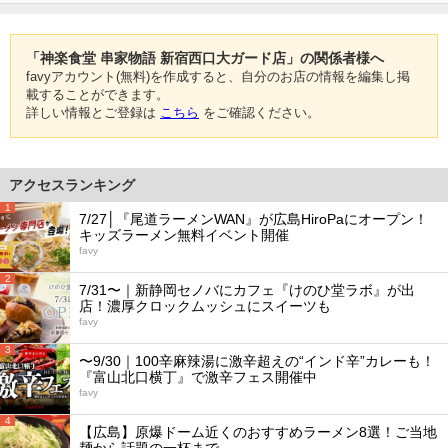
「神楽食堂 串家物語 新宿西口大ガード店」の関係者様へ
favyアカウント(無料)を作成すると、自分のお店の情報を編集し掲
載することができます。
詳しい情報とご登録は
こちら
をご確認ください。
アクセスランキング
1
7/27│『尾道ラーメンWAN』が広島HiroPaにオープン！
キッズラーメン無料イベント開催
favy
2
7/31〜｜新静岡セノバにカフェ『けのひ堂ラボ』が出
店！濃厚クロックムッシュにスイーツも
favy
3
〜9/30｜100辛麻辣湯に激辛超えの“インド辛”カレーも！
『富山北口横丁』で激辛フェス開催中
favy
4
【広島】原爆ドーム近くのおすすめラーメン8選！ご当地
麺から話題の一杯まで