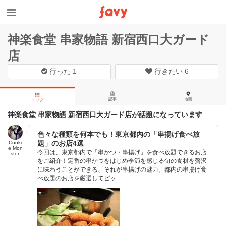
神楽食堂 串家物語 新宿西口大ガード
店
行った
1
行きたい
6
記事
地図
トップ
神楽食堂 串家物語 新宿西口大ガード店が話題になっています
色々な種類を何本でも！東京都内の「串揚げ食べ放
題」のお店4選
Cooki
e Mon
今回は、東京都内で「串かつ・串揚げ」を食べ放題できるお店
ster.
をご紹介！定番の串かつをはじめ季節を感じる旬の食材を贅沢
に味わうことができる、それが串揚げの魅力。都内の串揚げ食
べ放題のお店を厳選してピッ...