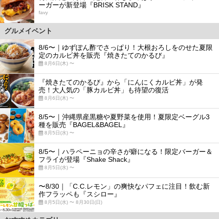
ーガーが新登場『BRISK STAND』
favy
グルメイベント
8/6〜｜ゆずぽん酢でさっぱり！大根おろしをのせた夏限
定のカルビ丼を販売『焼きたてのかるび』
8月6日(木) 〜
『焼きたてのかるび』から「にんにくカルビ丼」が発
売！大人気の「豚カルビ丼」も待望の復活
8月6日(木) 〜
8/5〜｜沖縄県産黒糖や夏野菜を使用！夏限定ベーグル3
種を販売『BAGEL&BAGEL』
8月5日(水) 〜
8/5〜｜ハラペーニョの辛さが癖になる！限定バーガー＆
フライが登場『Shake Shack』
8月5日(水) 〜
〜8/30｜「C.C.レモン」の爽快なパフェに注目！飲む新
作フラッペも『スシロー』
8月5日(水) 〜 8月30日(日)