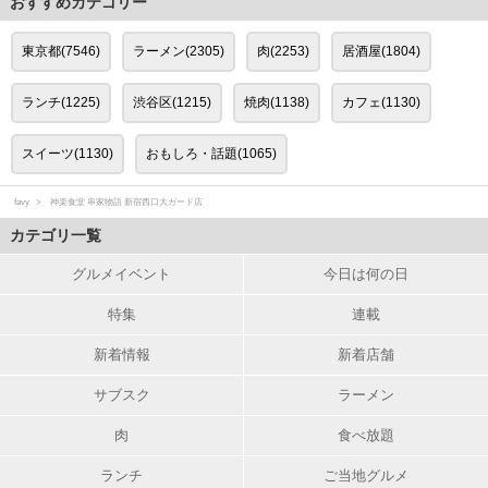
おすすめカテゴリー
東京都(7546)
ラーメン(2305)
肉(2253)
居酒屋(1804)
ランチ(1225)
渋谷区(1215)
焼肉(1138)
カフェ(1130)
スイーツ(1130)
おもしろ・話題(1065)
favy
神楽食堂 串家物語 新宿西口大ガード店
カテゴリ一覧
グルメイベント
今日は何の日
特集
連載
新着情報
新着店舗
サブスク
ラーメン
肉
食べ放題
ランチ
ご当地グルメ