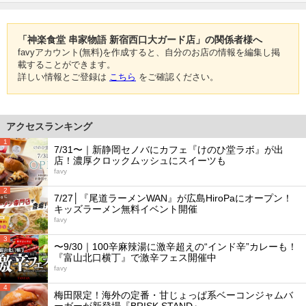
「神楽食堂 串家物語 新宿西口大ガード店」の関係者様へ
favyアカウント(無料)を作成すると、自分のお店の情報を編集し掲
載することができます。
詳しい情報とご登録は
こちら
をご確認ください。
アクセスランキング
1
7/31〜｜新静岡セノバにカフェ『けのひ堂ラボ』が出
店！濃厚クロックムッシュにスイーツも
favy
2
7/27│『尾道ラーメンWAN』が広島HiroPaにオープン！
キッズラーメン無料イベント開催
favy
3
〜9/30｜100辛麻辣湯に激辛超えの“インド辛”カレーも！
『富山北口横丁』で激辛フェス開催中
favy
4
梅田限定！海外の定番・甘じょっぱ系ベーコンジャムバ
ーガーが新登場『BRISK STAND』