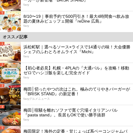
favy
5
8/10〜19｜事前予約で500円引き！最大4時間食べ飲み放
題の夏休みビュッフェ開催『reDine 広島』
favy
オススメ記事
1
浜松町駅｜選べるソース×ライスで14通りの味！大会優勝
シェフのふわとろオムライス『Michi』
favy
2
【初心者必見】札幌・4PLAの『大通バル』を攻略！移動
ゼロでハシゴ飯を楽しむ完全ガイド
favy
3
梅田│切ったやつの次はこれ。極みのてりやきバーガーが
『BRISK STAND』の新定番！
favyグルメニュース
4
梅田│喧騒を離れソファで寛ぐ穴場イタリアンバル
『pasta stand』。長居もOKで使い勝手抜群
favy
5
梅田限定！海外の定番・甘じょっぱ系ベーコンジャムバ