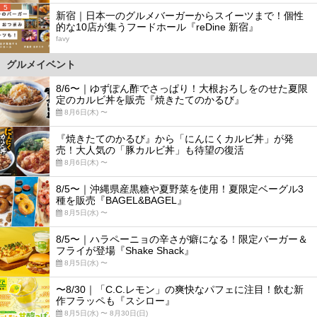
5
新宿｜日本一のグルメバーガーからスイーツまで！個性
的な10店が集うフードホール『reDine 新宿』
favy
グルメイベント
8/6〜｜ゆずぽん酢でさっぱり！大根おろしをのせた夏限
定のカルビ丼を販売『焼きたてのかるび』
8月6日(木) 〜
『焼きたてのかるび』から「にんにくカルビ丼」が発
売！大人気の「豚カルビ丼」も待望の復活
8月6日(木) 〜
8/5〜｜沖縄県産黒糖や夏野菜を使用！夏限定ベーグル3
種を販売『BAGEL&BAGEL』
8月5日(水) 〜
8/5〜｜ハラペーニョの辛さが癖になる！限定バーガー＆
フライが登場『Shake Shack』
8月5日(水) 〜
〜8/30｜「C.C.レモン」の爽快なパフェに注目！飲む新
作フラッペも『スシロー』
8月5日(水) 〜 8月30日(日)