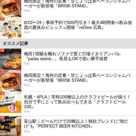
梅田限定！海外の定番・甘じょっぱ系ベーコンジャムバ
ーガーが新登場『BRISK STAND』
favy
5
8/10〜19｜事前予約で500円引き！最大4時間食べ飲み放
題の夏休みビュッフェ開催『reDine 広島』
favy
オススメ記事
1
梅田│喧騒を離れソファで寛ぐ穴場イタリアンバル
『pasta stand』。長居もOKで使い勝手抜群
favy
2
梅田限定！海外の定番・甘じょっぱ系ベーコンジャムバ
ーガーが新登場『BRISK STAND』
favy
3
札幌・4PLA｜常時100種以上のクラフトビールが揃う！
自分で手にとって飲み比べもできる『クラフトビール
100』
favy
4
富山駅｜ビールだけで20種以上！独自ブレンドに“泡だ
け”も『PERFECT BEER KITCHEN』
favy