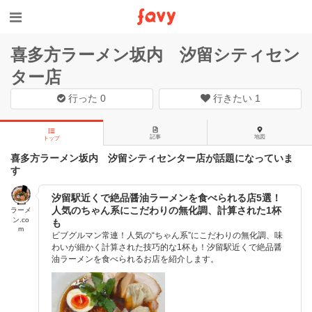
喜多方ラーメン坂内 汐留シティセン
ター店
行った
0
行きたい
1
記事
地図
トップ
喜多方ラーメン坂内 汐留シティセンター店が話題になっていま
す
汐留駅近くで絶品醤油ラーメンを食べられる店5選！
人気のちゃん系にこだわりの無化調、計算された1杯
ラーメ
ン.co
も
m
ビブグルマン常連！人気の“ちゃん系”にこだわりの無化調、味
わいが細かく計算された技巧的な1杯も！汐留駅近くで絶品醤
油ラーメンを食べられるお店を紹介します。