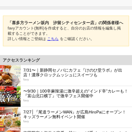
「喜多方ラーメン坂内 汐留シティセンター店」の関係者様へ
favyアカウント(無料)を作成すると、自分のお店の情報を編集し掲
載することができます。
詳しい情報とご登録は
こちら
をご確認ください。
アクセスランキング
1
7/31〜｜新静岡セノバにカフェ『けのひ堂ラボ』が出
店！濃厚クロックムッシュにスイーツも
favy
2
〜9/30｜100辛麻辣湯に激辛超えの“インド辛”カレーも！
『富山北口横丁』で激辛フェス開催中
favy
3
7/27│『尾道ラーメンWAN』が広島HiroPaにオープン！
キッズラーメン無料イベント開催
favy
4