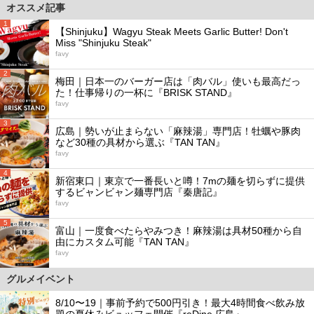
オススメ記事
1
【Shinjuku】Wagyu Steak Meets Garlic Butter! Don't
Miss "Shinjuku Steak"
favy
2
梅田｜日本一のバーガー店は「肉バル」使いも最高だっ
た！仕事帰りの一杯に『BRISK STAND』
favy
3
広島｜勢いが止まらない「麻辣湯」専門店！牡蠣や豚肉
など30種の具材から選ぶ『TAN TAN』
favy
4
新宿東口｜東京で一番長いと噂！7mの麺を切らずに提供
するビャンビャン麺専門店『秦唐記』
favy
5
富山｜一度食べたらやみつき！麻辣湯は具材50種から自
由にカスタム可能『TAN TAN』
favy
グルメイベント
8/10〜19｜事前予約で500円引き！最大4時間食べ飲み放
題の夏休みビュッフェ開催『reDine 広島』