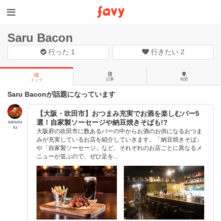
Saru Bacon
行った
1
行きたい
2
記事
地図
トップ
Saru Baconが話題になっています
【大阪・吹田市】おつまみ充実でお酒を楽しむバー5
選！自家製ソーセージや納豆焼きそばも!?
saruru
ru
大阪府の吹田市に数あるバーの中からお酒のお供になるおつま
みが充実しているお店を紹介していきます。「納豆焼きそば」
や「自家製ソーセージ」など、それぞれのお店ごとに異なるメ
ニューが並ぶので、ぜひ足を...