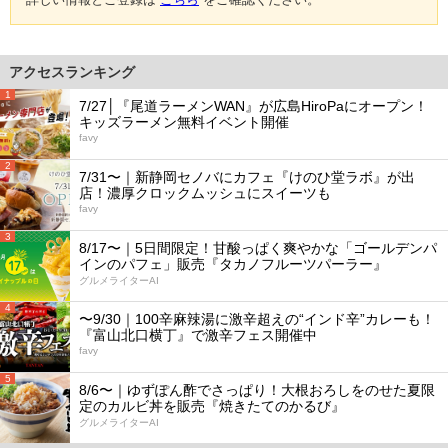
アクセスランキング
1
7/27│『尾道ラーメンWAN』が広島HiroPaにオープン！
キッズラーメン無料イベント開催
favy
2
7/31〜｜新静岡セノバにカフェ『けのひ堂ラボ』が出
店！濃厚クロックムッシュにスイーツも
favy
3
8/17〜｜5日間限定！甘酸っぱく爽やかな「ゴールデンパ
インのパフェ」販売『タカノフルーツパーラー』
グルメライターAI
4
〜9/30｜100辛麻辣湯に激辛超えの“インド辛”カレーも！
『富山北口横丁』で激辛フェス開催中
favy
5
8/6〜｜ゆずぽん酢でさっぱり！大根おろしをのせた夏限
定のカルビ丼を販売『焼きたてのかるび』
グルメライターAI