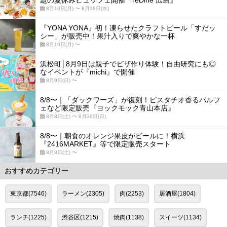
8月10日(月) 〜 8月19日(水)
『YONA YONA』初！凍らせたクラフトビール「すだッ
シー」が販売中！果汁入りで爽やかな一杯
8月10日(月) 〜
浜松町│8月9日は親子でピザ作り体験！自由研究にも◎
なイベントが『michi』で開催
8月9日(日) 〜
8/8〜｜「ダックワーズ」が復刻！ピスタチオ香るパルフ
ェなど限定販売『ヨックモック青山本店』
8月8日(土) 〜 8月30日(日)
8/8〜｜朝食のオレンジ果皮がビールに！横浜
『2416MARKET』等で限定販売スタート
8月8日(土) 〜
おすすめカテゴリー
東京都(7546)
ラーメン(2305)
肉(2253)
居酒屋(1804)
ランチ(1225)
渋谷区(1215)
焼肉(1138)
スイーツ(1134)