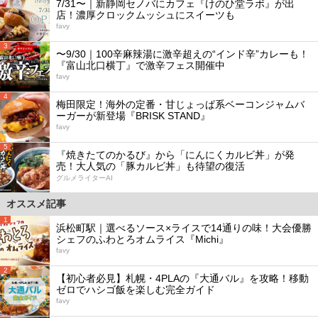
7/31〜｜新静岡セノバにカフェ『けのひ堂ラボ』が出
店！濃厚クロックムッシュにスイーツも
favy
3
〜9/30｜100辛麻辣湯に激辛超えの“インド辛”カレーも！
『富山北口横丁』で激辛フェス開催中
favy
4
梅田限定！海外の定番・甘じょっぱ系ベーコンジャムバ
ーガーが新登場『BRISK STAND』
favy
5
『焼きたてのかるび』から「にんにくカルビ丼」が発
売！大人気の「豚カルビ丼」も待望の復活
グルメライターAI
オススメ記事
1
浜松町駅｜選べるソース×ライスで14通りの味！大会優勝
シェフのふわとろオムライス『Michi』
favy
2
【初心者必見】札幌・4PLAの『大通バル』を攻略！移動
ゼロでハシゴ飯を楽しむ完全ガイド
favy