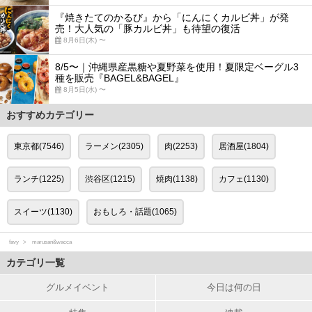
『焼きたてのかるび』から「にんにくカルビ丼」が発
売！大人気の「豚カルビ丼」も待望の復活
8月6日(木) 〜
8/5〜｜沖縄県産黒糖や夏野菜を使用！夏限定ベーグル3
種を販売『BAGEL&BAGEL』
8月5日(水) 〜
おすすめカテゴリー
東京都(7546)
ラーメン(2305)
肉(2253)
居酒屋(1804)
ランチ(1225)
渋谷区(1215)
焼肉(1138)
カフェ(1130)
スイーツ(1130)
おもしろ・話題(1065)
favy
marusan&wacca
カテゴリ一覧
グルメイベント
今日は何の日