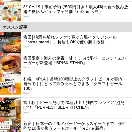
5
8/10〜19｜事前予約で500円引き！最大4時間食べ飲み放
題の夏休みビュッフェ開催『reDine 広島』
favy
オススメ記事
1
梅田│喧騒を離れソファで寛ぐ穴場イタリアンバル
『pasta stand』。長居もOKで使い勝手抜群
favy
2
梅田限定！海外の定番・甘じょっぱ系ベーコンジャムバ
ーガーが新登場『BRISK STAND』
favy
3
札幌・4PLA｜常時100種以上のクラフトビールが揃う！
自分で手にとって飲み比べもできる『クラフトビール
100』
favy
4
富山駅｜ビールだけで20種以上！独自ブレンドに“泡だ
け”も『PERFECT BEER KITCHEN』
favy
5
新宿｜日本一のグルメバーガーからスイーツまで！個性
的な10店が集うフードホール『reDine 新宿』