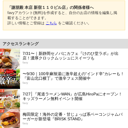
「謝朋殿 本店 新宿１１０ビル店」の関係者様へ
favyアカウント(無料)を作成すると、自分のお店の情報を編集し掲
載することができます。
詳しい情報とご登録は
こちら
をご確認ください。
アクセスランキング
1
7/31〜｜新静岡セノバにカフェ『けのひ堂ラボ』が出
店！濃厚クロックムッシュにスイーツも
favy
2
〜9/30｜100辛麻辣湯に激辛超えの“インド辛”カレーも！
『富山北口横丁』で激辛フェス開催中
favy
3
7/27│『尾道ラーメンWAN』が広島HiroPaにオープン！
キッズラーメン無料イベント開催
favy
4
梅田限定！海外の定番・甘じょっぱ系ベーコンジャムバ
ーガーが新登場『BRISK STAND』
favy