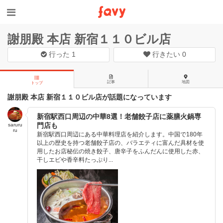
謝朋殿 本店 新宿１１０ビル店
行った
1
行きたい
0
記事
地図
トップ
謝朋殿 本店 新宿１１０ビル店が話題になっています
新宿駅西口周辺の中華8選！老舗餃子店に薬膳火鍋専
門店も
saruru
ru
新宿駅西口周辺にある中華料理店を紹介します。中国で180年
以上の歴史を持つ老舗餃子店の、バラエティに富んだ具材を使
用したお店秘伝の焼き餃子、唐辛子をふんだんに使用した赤、
干しエビや香辛料たっぷり...