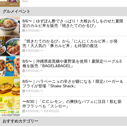
favy
グルメイベント
8/6〜｜ゆずぽん酢でさっぱり！大根おろしをのせた夏限
定のカルビ丼を販売『焼きたてのかるび』
8月6日(木) 〜
『焼きたてのかるび』から「にんにくカルビ丼」が発
売！大人気の「豚カルビ丼」も待望の復活
8月6日(木) 〜
8/5〜｜沖縄県産黒糖や夏野菜を使用！夏限定ベーグル3
種を販売『BAGEL&BAGEL』
8月5日(水) 〜
8/5〜｜ハラペーニョの辛さが癖になる！限定バーガー＆
フライが登場『Shake Shack』
8月5日(水) 〜
〜8/30｜「C.C.レモン」の爽快なパフェに注目！飲む新
作フラッペも『スシロー』
8月5日(水) 〜 8月30日(日)
おすすめカテゴリー