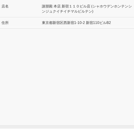
店名
謝朋殿 本店 新宿１１０ビル店 (シャホウデンホンテンシ
ンジュクイチイチマルビルテン)
住所
東京都新宿区西新宿1-10-2 新宿110ビルB2