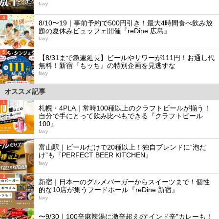
favy
4
8/10〜19｜事前予約で500円引き！最大4時間食べ飲み放
題の夏休みビュッフェ開催『reDine 広島』
favy
5
【8/31まで急遽延長】ビールやサワーが111円！お通し代
無料！新宿『もッち』の特別企画を見逃すな
favy
オススメ記事
1
札幌・4PLA｜常時100種以上のクラフトビールが揃う！
自分で手にとって飲み比べもできる『クラフトビール
100』
favy
2
富山駅｜ビールだけで20種以上！独自ブレンドに“泡だ
け”も『PERFECT BEER KITCHEN』
favy
3
新宿｜日本一のグルメバーガーからスイーツまで！個性
的な10店が集うフードホール『reDine 新宿』
favy
4
〜9/30｜100辛麻辣湯に激辛超えの“インド辛”カレーも！