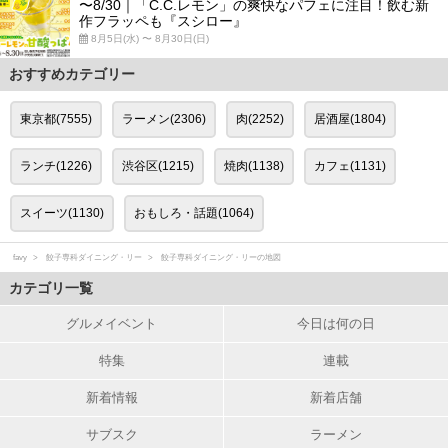
〜8/30｜「C.C.レモン」の爽快なパフェに注目！飲む新
作フラッペも『スシロー』
8月5日(水) 〜 8月30日(日)
おすすめカテゴリー
東京都(7555)
ラーメン(2306)
肉(2252)
居酒屋(1804)
ランチ(1226)
渋谷区(1215)
焼肉(1138)
カフェ(1131)
スイーツ(1130)
おもしろ・話題(1064)
favy
餃子専科ダイニング・リー
餃子専科ダイニング・リーの地図
カテゴリ一覧
グルメイベント
今日は何の日
特集
連載
新着情報
新着店舗
サブスク
ラーメン