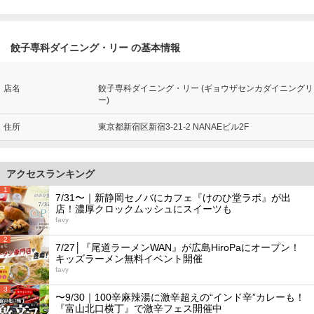
餃子専科ダイニング・リー の基本情報
店名
餃子専科ダイニング・リー (ギョウザセンカダイニングリ
ー)
住所
東京都新宿区新宿3-21-2 NANAEビル2F
アクセスランキング
1
7/31〜｜新静岡セノバにカフェ『けのひ堂ラボ』が出
店！濃厚クロックムッシュにスイーツも
favy
2
7/27│『尾道ラーメンWAN』が広島HiroPaにオープン！
キッズラーメン無料イベント開催
favy
3
〜9/30｜100辛麻辣湯に激辛超えの“インド辛”カレーも！
『富山北口横丁』で激辛フェス開催中