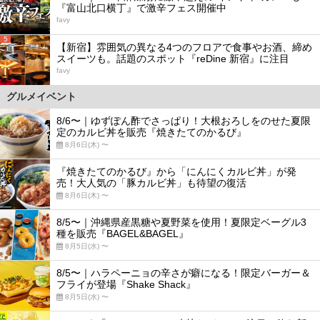
『富山北口横丁』で激辛フェス開催中
favy
5
【新宿】雰囲気の異なる4つのフロアで食事やお酒、締め
スイーツも。話題のスポット『reDine 新宿』に注目
favy
グルメイベント
8/6〜｜ゆずぽん酢でさっぱり！大根おろしをのせた夏限
定のカルビ丼を販売『焼きたてのかるび』
8月6日(木) 〜
『焼きたてのかるび』から「にんにくカルビ丼」が発
売！大人気の「豚カルビ丼」も待望の復活
8月6日(木) 〜
8/5〜｜沖縄県産黒糖や夏野菜を使用！夏限定ベーグル3
種を販売『BAGEL&BAGEL』
8月5日(水) 〜
8/5〜｜ハラペーニョの辛さが癖になる！限定バーガー＆
フライが登場『Shake Shack』
8月5日(水) 〜